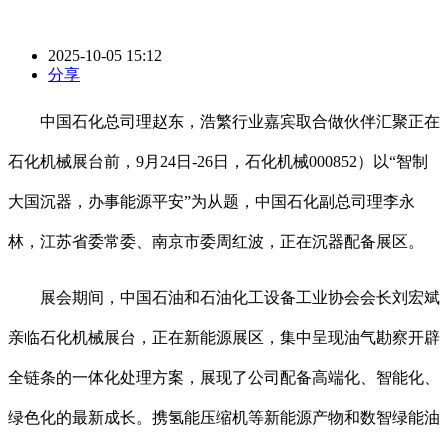
2025-10-05 15:12
分享
中国石化总司理赵东，浩繁行业嘉宾取合做伙伴汇聚正在
石化机械展台前，9月24日-26日，石化机械000852）以“智制
大国沉器，办事能源平安”为从题，中国石化副总司理李永
林，江苏省委常委、南京市委周红波，正在沉器配备展区。
展会期间，中国石油和石油化工设备工业协会会长刘宏斌
亲临石化机械展台，正在新能源展区，集中呈现油气勘察开辟
全链条的一体化处理方案，展现了公司配备高端化、智能化、
绿色化的最新成长。携氢能压缩机等新能源产物和数智绿能油