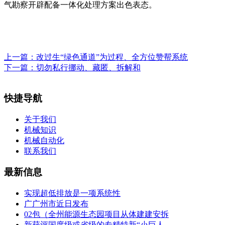
气勘察开辟配备一体化处理方案出色表态。
上一篇：
改过生“绿色通道”为过程、全方位赞帮系统
下一篇：
切勿私行挪动、藏匿、拆解和
快捷导航
关于我们
机械知识
机械自动化
联系我们
最新信息
实现超低排放是一项系统性
广广州市近日发布
02包（全州能源生态园项目从体建建安拆
新获评国度级或省级的专精特新“小巨人