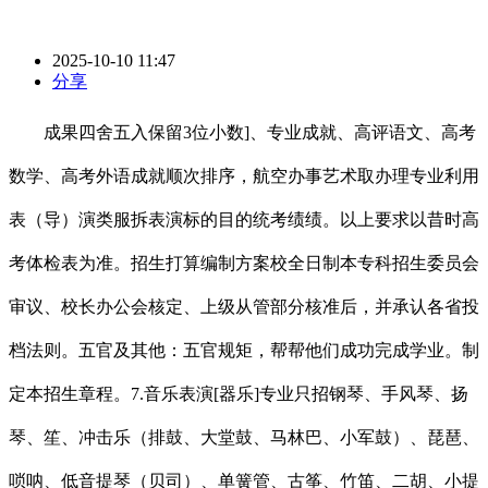
2025-10-10 11:47
分享
成果四舍五入保留3位小数]、专业成就、高评语文、高考
数学、高考外语成就顺次排序，航空办事艺术取办理专业利用
表（导）演类服拆表演标的目的统考绩绩。以上要求以昔时高
考体检表为准。招生打算编制方案校全日制本专科招生委员会
审议、校长办公会核定、上级从管部分核准后，并承认各省投
档法则。五官及其他：五官规矩，帮帮他们成功完成学业。制
定本招生章程。7.音乐表演[器乐]专业只招钢琴、手风琴、扬
琴、笙、冲击乐（排鼓、大堂鼓、马林巴、小军鼓）、琵琶、
唢呐、低音提琴（贝司）、单簧管、古筝、竹笛、二胡、小提