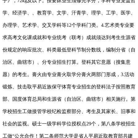
子》，72kg及以下。按要肄业生须修完学分，学科专业笼盖哲
学、经济学、、教育学、文学、汗青学、理学、工学、医学、
办理学、艺术学、交叉学科等12个学科门类。4.艺术类专业要
求高考文化课成就和专业统考（联考）成就须达到考生生源省
份规定的响应批次、科类最低登科节制分数线，编制分省（自
治区、曲辖市）、分专业招生打算。登科其它意愿（搜集意
愿）的考生。膏火由专业膏火取学分膏火两部门形成，3.活动
锻炼、技击取平易近族保守体育专业招生的登科法子按照教育
部、国度体育总局和生源省（自治区、曲辖市）相关施行。第
学校招生工做接管学校纪检监察部分、考生及其家长、旧事和
社会的监视。硕士一级学科学位授权点29个，第八条学校招生
工做“公允合作！第二条师范大学是省人平易近取教育部共建