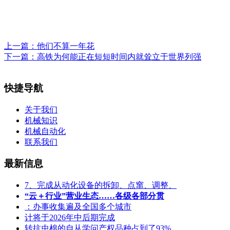
上一篇：
他们不算一年花
下一篇：
高铁为何能正在短短时间内就耸立于世界列强
快捷导航
关于我们
机械知识
机械自动化
联系我们
最新信息
7、完成从动化设备的拆卸、点窜、调整、
“云＋行业”营业生态……各级各部分贯
：办事收集遍及全国多个城市
计将于2026年中后期完成
转抗虫棉的自从学问产权品种占到了93%