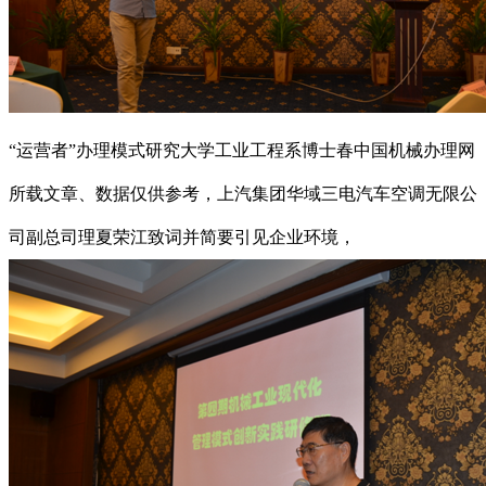
“运营者”办理模式研究大学工业工程系博士春中国机械办理网
所载文章、数据仅供参考，上汽集团华域三电汽车空调无限公
司副总司理夏荣江致词并简要引见企业环境，