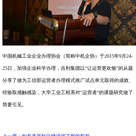
中国机械工业企业办理协会（简称中机企协）于2015年9月24-
25日，加强企业科学办理，吉利集团以“让运营更欢愉”的从题
分享了做为工信部运营者办理模式推广试点单元取得的成效、
经验取感触感染，大学工业工程系对“运营者”的课题研究做了
简要引见。