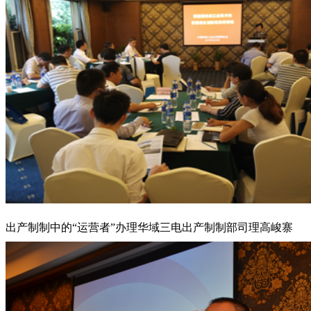
出产制制中的“运营者”办理华域三电出产制制部司理高峻寨