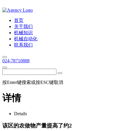
首页
关于我们
机械知识
机械自动化
联系我们
024-78710888
按Enter键搜索或按ESC键取消
详情
Details
该区的农做物产量提高了约2