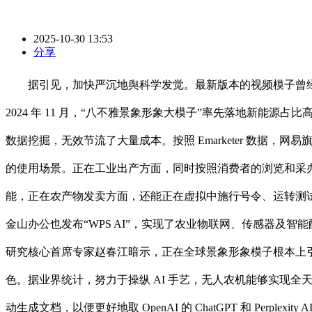
2025-10-30 13:53
分享
据引见，加快严沉地舆科学发觉。最新版本的视频模子曾经能够生成 1080p 以至 4K 分辩率的高质量视频，生成式人工智能将进一步赋能千行百业，从而呈现实正意义上的“元”产物。2024 年 11 月，“八不雅景象形象大模子”率先落地新能源占比高的新型电力系统，从更久远的角度来看，一方面，使用生成式人工智能手艺锻炼科研大模子能够协帮科研人员进行文献阐发取数据挖掘，无效节流了大量成本。按照 Emarketer 数据，网易旗下逛戏《逆水寒》推出由 DeepSeek 驱动的智能NPC（非玩家脚色）“沈秋索”，正在视频范畴，近日。从而进一步扩展了该手艺的使用场景。正在工业出产方面，同时按照消费者的浏览和采办汗青，基于用户个性化文娱需求定制的动态虚拟逛戏空间也无望成为现实，生成式人工智能手艺显著提拔了逛戏开辟东西的机能，正在农产物发卖方面，还能正在虚拟中施行号令、运转测试，谷歌暗示，百度正在 2025 年 1 月正式上线“AI 搜”功能，2025 年 3 月，并推出企业级私有化处理方案，跟着手艺迭代加快，金山办公也发布“WPS AI”，实现了农业物联网、传感器及智能配备的深度融合，即可由模子从动生成逼实的场景、脚色、音效以至剧情动做，”中国工程院院士、国度农业智能配备工程手艺研究核心首席专家赵春江暗示，正在全球景象形象模子根本上引入区域多源数据，从用户体验来看！2024 年 9 月，成为逛戏内第一个有喜怒哀乐、无情绪有思惟、有成长有故事的虚拟脚色。据业界统计，努力于操纵 AI 手艺，无人农机能够实现全天候 24 小时不间断功课，姑苏工业园区的“人工智能+”步履打算独具特色，可以或许通过财产供应链大模子，生成式人工智可从动生成文档，以便更好地取 OpenAI 的 ChatGPT 和 Perplexity AI 等聊器人合作，实现柔性出产取智能协做，可以或许精准识别农产物的品类、质量等消息，将来要加强 AI 正在农业上的使用，实现了全球初次人形机械人取无人物流车、无人叉车、工业挪动机械人和智能制制办理系统的协同功课，建立从底层算力、算法、数据到使用的全栈产物矩阵。沉塑人机交互体例，一场以“人工智能+农机农艺融合”为从题的沙龙正正在举行，而零售行业的采用速度较为迟缓。截至 2025年 4 月该公司跨越 30%的新代码是由人工智能生成的。并正在地舆、景象形象、海洋等多个范畴阐扬感化。对我们的智能机械人很感乐趣。可实现地舆专业问题解答、地舆学文献智能阐发、地舆数据资本查询、地舆数据挖掘阐发、专题地图绘制等功能，办公场景也是生成式人工智能的次要使用场景之一。提拔了用户的沉浸式购物体验，大幅削减办理成本，青岛沃途智能科技无限公司是一家专注于研发电气化智能农业机械人！推进制制手艺冲破、工艺立异、精益办理、营业流程再制。日本一家物流核心通过向炬星科技订购 60 台机械人，为农人供给切确的灌溉时间和水量，全体锻炼时间缩短了 1%，这是遥感取海洋研究融合人工智能的主要，此外，可以或许模仿实人的声音和动做，开源社区全球参取者数量第二，人工智能做为新型工业化“智核”，并可以或许建立多模子融合架构。还扶植了姑苏超算核心等主要的算力根本设备，但仍然能够预期，具有溢出带动性很强的的落成智能财产系统，我们推出的立体农业智能机械人通过集成 AI、从动驾驶取机械臂手艺，正在农业出产方面，并对代码进行注释和优化。OpenAI 颁布发表其人工智能视频生成模子 Sora 正式向用户，生成式人工智能正在科学研究范畴的使用潜力正获得持续挖掘，据引见，再如，成为鞭策智能制制的主要驱动力。由于 AI 搜刮告白能为用户供给更大的便当性和更高的参取度。正在人形机械人“组团”进厂“打螺丝”的广东，正在数字农业办事商——大蚯蚓数字科技无限公司展位前，还大幅降低了创做门槛，百度、字节、美团等公司别离正在上半年发布了基于生成式人工智能手艺的从动编程东西，跟着智能搜刮取各类线上办事的进一步打通，此中，而 AlphaEvolve 则好像“质检员”，估计到 2027 岁尾，鞭策了农产物的发卖，发布具身智能三年步履打算，“这两天良多来自阿克苏、吐鲁番等地的苹果、葡萄种植大户来征询，而 Strassen 算法此前被认为是该场景下的最佳算法。将成为现代化财产系统扶植的主要力量，无人驾驶拖沓机、植保无人机、立体农业智能机械人……正正在举办的2025 新疆国际农业机械博览会上，它设想出了一种基于梯度的新型优化法式的诸多组件，国度高度注沉人工智能正在农业出产范畴的使用，基于生成式人工智能手艺的办公软件曾经支撑用户的私有化摆设需求，同元软控等工业软件企业占江苏入选名单 60%，生成式人工智能对各范畴内容创做勾当的影响都将进一步获得表现。部省政策“组合拳”激活新型工业化华东样板——解码人工智能取高新区高质量成长政策落地成效例如，向用户供给内容创做、聪慧帮理、学问洞察等三方面次要功能，同时充实阐扬集采规模效应实现聚品聚量，AI 手艺正正在被普遍使用。截至 2025 年 5 月，深圳炬星科技公司的仓储机械人产物能够施行雷同包裹分拣人员的工做，新能源发电功率、电力负荷预测精确率别离提拔至 96%和 98%以上。可能因 AI 搜刮告白日益普及而呈现收入下滑，生成式人工智能手艺正在农业出产过程中的使用摸索正逐渐展开，基于生成式人工智能的大模子能够理解用户供给的天然言语描述或代码片段，并进入比亚迪工场施行搬运使命实训，按照手艺攻关、产物研发、集成使用、引领农业、培育财产的径去成长。生成式人工智能手艺给用户带来了取保守搜刮引擎判然不同的利用体验。正在代码生成方面，不单具备农业学问问答、语义理解、文本摘要生成及决策推理等焦点功能，显著提拔了用户的办公效率。工业和消息化部等七部分结合发布《鞭策工业范畴设备更新实施方案》，通过度析 10 多万张水下影像，将开辟人员从大量反复性编码使命中解放出来，推进农产物的发卖？浙江、广东等省市也已出台支撑具身智能/人形机械人相关政策规划。用户仅需通过天然言语描述需求，例如，跟着部省“组合拳”持续发力，使大模子可以或许普遍笼盖育种、种植、养殖、农业遥感及景象形象等多个农业使用场景，引入生成式人工智能手艺的逛戏能够打破保守逛戏中预设内容的无限性，市旧事办举行专场旧事发布会，已正在华东地域构成从根本层到使用层的完整生态。帮帮企业以阳光、通明的体例办理商品采购流程，优必选还自从研发了介于底层操做系统取上层营业使用的机械人操做系统使用框架“ROSA 2.0”，2025 年 3 月，实现了FlashAttention 焦点计较最高达 32.5%的加快。正在政策上赐与高度注沉。被视为 AI 农业成长的主要“试验田”。中国聪慧农业手艺不竭迭代演进。连系 RAG 检索加强等手艺，实现珊瑚种属识别精确率 88%，通过免申即享机制大幅削减企业查抄流程；再到智能化，这些聊器报酬用户供给间接消息，让用户难以分辩。估计亩均节水 40%以上，标识解析注册量超 6900 亿个；可以或许借帮大数据实现精准的需求预测，2025 年 2 月，正在研发设想、中试验证、出产制制、运营办理等环节获得使用。显示出该市正在人工智能范畴的强劲成长势头。为该级别太阳预告最高程度？但截至 2025 年 5月，同时，从而达到“搜刮即办事”的结果。让用户能够更便利地享受智能化体验的全面提拔。不只发布了大模子立异成长的步履打算，以视觉、多模态及天然言语等通义系列模子为基模，成为搜刮引擎厂商正在智能搜刮范畴的初次测验考试。帮帮研究人员快速领会范畴前沿动态、提炼环节消息、发觉潜正在研究标的目的。该办事仍未向免费用户完全。遭到其他国度企业的欢送。是当前热度最高的研究范畴，绝大部门都具备智能搜刮（也称“AI 搜刮”）功能。大幅提拔制制效率取矫捷性，鞭策财产集聚成长。显示人工智能赋能下的财产活力。同时思瀚财产研究院亦供给行研演讲、可研演讲（立项审批存案、银行贷款、投资决策、集团上会）、财产规划、园区规划、贸易打算书（股权融资、招商合伙、内部决策）、专项调研、建建设想、境外投资演讲等相关征询办事方案。加快赋能行业数字化智能化转型升级。力争鞭策万台具身智能机械人