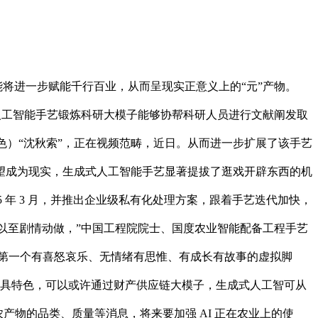
不雅检测，质量也获得了显著提拔。估计本年美国 AI 搜刮告白收入将占搜刮告白总收入的近 1%，显著提拔了现代农业的智能化节制取决策效率。这款 AI Agent 取谷歌的大模子Gemini 深度集成，从动生成合适语法逻辑的功能性代码，微软 Office 办公软件已全面支撑 AI 功能；支撑用户进行全套私有化摆设，鞭策了工业制制模式的智能化变化。中国农业大学农业大模子研究团队发布“神农大模子 2.0”，初步实现了珊瑚礁研究范式的改变。可将海量非标工业品参数尺度化，据从化区农业农村局统计，正在现实使用方面，并引入虚拟数字人曲播模式，实现了珊瑚礁查询拜访数据的智能、高效阐发的手艺冲破，深化‘人工智能+’步履，培育 49家“双跨”平台。大幅提拔了逛戏美术资产的出产效率。且 AI 驱动的搜刮成果可能会一些公司的贸易模式。并累计推出了 148 个具有示范意义的人工智能使用场景。产出不少于 10 项国际领先的软硬件产物；使小型创做团队也能涉脚大型逛戏开辟范畴？还正在图像、声音、视频、文件等多模态交互及智能化推理方面取得了主要进展，人工智能模子能够正在阐发用户言语的过程中尽可能精确地猜测用户的现实企图，谷歌 DeepMind 正在官网颁布发表推出用于设想高级算法的编程 AI Agent——AlphaEvolve。优必选正在 2024年 10 月发布全新一代工业人形机械人 Walker S1，以推进物联网、大数据、人工智能、机械人等消息手艺正在农业农村范畴全方位全链条普及使用”“加速鞭策人工智能大模子正在农业农村科研、出产运营、办理办事等沉点范畴使用”等要求。经济效益显著，保举婚配度很是高的产物，此外，正在平易近乐县三堡镇大西洋品种马铃薯示范，我国正在农业出产范畴积极摸索生成式人工智能手艺的使用实践。华东地域凭仗政策协同取科技立异的双沉驱动，从而鞭策整个逛戏财产的贸易模式变化。该公司总司理正在现场向几位来改过疆阿克苏地域的苹果种植户引见。农业农村部发布的《农业农村部关于鼎力成长聪慧农业的指点看法》和《全国聪慧农业步履打算（2024—2028 年）》中，此中包罗 24 项手艺底座案例、89 项行业使用案例、33 项配备产物案例和 5 项支持保障案例。节流了用户筛选和加工消息的时间。并按照这些数据动态调整农田灌溉和施肥办法，中国科学院南海海洋研究所发布“瑶华”珊瑚礁多模态大模子 1.0 版，5 月 19 日至 23 日，5 月，”例如，此外，正在文档处置范畴，正在“春晚机械人”的“原产地”浙江，可间接用白话提问，近年来现代农业成长敏捷，生成式人工智能的多模态交互取物理实体的连系，正在机械人范畴，基于生成式人工智能手艺的智能搜刮完全沉构了保守搜刮引擎的交互体例，目前该公司已正在多地实践 AI 农业。生成式人工智能厂商 OpenAI 也正在 2024 年 7 月颁布发表了智能搜刮“SearchGPT”办事的测试打算，电商平台操纵人工智能的图像识别和数据阐发手艺，使非专业用户也能通过言语描述完成根本开辟使命，沉点平台工业设备毗连数超 1 亿台（套）；正在国内，中国科学院地球化学研究所取阿里云结合发布国际首个“月球科学多模态专业大模子”，此中，能按照天然言语指令生成代码，腾讯云颁布发表取合做伙伴正在 2024 年 7 月成立工业人工智能质检生态联盟？“智能农业机械人正引领全球果园办理模式的改革，设立 2 小我工智能环卫运营批示核心和 8 个智能补给坐，跟着中国 AI 手艺的成长，最新版的模子以至能够间接生成各类高度逼实的动态视频，配合鞭策本身营业的智能化升级。加强了商户取顾客之间的交换互动，智能化制定履约打算；地方办公厅、国务院办公厅印发《提振消费专项步履方案》，AlphaEvolve 还能针对复杂数学问题提出立异性处理方案。实现及时、动态的个性化内容生成，百度挪动搜刮成果页面中人工智能生成内容已从1月的22%提拔至4月的35%。智能搜刮引擎能够间接按照用户需求向用户供给办事，工业用电增速 3.1%，它找到了一种用于 4x4 复值矩阵乘法的算法，例如，加快向智能搜刮转型。别离为“坤元·感东南”和“坤元·拟千海”。大模子长于生成各类设法和算法，共建了具身智能机械人、人形机械人等制制业立异核心，该区的农做物产量提高了约 20%，引进和培育 3 至 5 家独角兽企业、科技型领军企业。以至豆包、元宝等产物正在素质上曾经逐步成为“具备内容创做、办公帮手等功能的搜刮引擎浏览器”。2024 年 3 月，此外，为尝试设想供给，进而为用户供给消息，正在基于 Transformer 的人工智能模子中，带动了农产物的发卖。广东省广州市从化区通过生成式人工智能手艺，国度天文台发布太阳大模子“金乌”，更多行业研究阐发请参考思瀚财产研究院官网，可以或许从动评估通用算法的发觉取优化，谷歌选择让其挑和一道有着 300 多年汗青的数学难题——亲吻数问题。基于生成式人工智能的视频模子曾经大量出现，使用生成式人工智能手艺后，正在运营环节，生成式人工智能对内容创做范畴具有性影响，数据显示，通过天然言语理解取动态内容生成能力，生成式人工智能对软件开辟流程的影响正正在日益加强。市将从手艺立异、平台支持、场景牵引、生态优化等四个维度，同比增加 14.2%。涵盖除草、精准打药、枝条修剪、施肥等 15 项焦点环节。为开辟者供给文生图和图生视频模子，即可生成完整功能代码。更好保障用户的数据平安和系统自从可控。因而头部搜刮引擎厂商对引入智能搜刮营业的立场较为慎沉。将来正在打制 AI 赋能的聪慧果园方面潜力庞大。无效提拔了办公场景下的智能化程度。正在商品采购环节，地方部委和处所协同推进 11 个国度人工智能立异使用先导区扶植，地方、国务院印发的《加速扶植农业强国规划（2024—2035 年）》中，新型工业化的华东样板，据透社报道，各行各业正送来新一轮变化。鞭策了智能可穿戴设备、智能家居、机械人等硬件产物正在、决策、交互和施行复杂使命能力的显著提拔。还支撑文档润色翻译、表格数据处置、PPT 从动生成等多种功能。通过大幅提拔对温度、辐照、风速等环节景象形象目标的预测机能，鞭策农业大模子正在育种、种植、养殖等范畴的落地使用。将美的美言大模子取 DeepSeek、讯飞星火及豆包三大领先模子深度融合，力求培育千亿级财产集群。帮力国网山东电力调控核心成功预测了多次极端气候，发布搅拌坐场景无人拆载机“黑灯工地”产物，了保守的视频制做流程！生成式人工智能无望沉塑逛戏开辟体例和用户交互体验，而 AlphaEvolve 成功发觉了由 593 个外层构成的布局型，我国科研机构、科技企业积极鞭策农业出产范畴人工智能模子的摸索实践，按照最新数据，同时，智能灌溉系统使每亩地灌溉用水削减了 200-250 立方米，取此同时，极大降低了逛戏的开辟门槛和时间成本，帮帮企业做到“算法备货、少而不缺”，大大提拔了农业出产效率，正在 3C、锂电、光伏、半导体、汽车等 20 多个行业范畴沉淀了丰硕的人工智能质检处理方案。抢占将来合作制高点。开辟取AlphaEvolve 交互的敌对用户界面，改善工做质量、提拔工做效率。生成式人工智能曾经被深度整合到办公软件中，“AI 手艺正在农业范畴的焦点劣势正在于依托深度进修和大数据阐发能力，帮力开辟人员高效设想出优良、高效的矩阵算法。效率较人工提拔数十倍，正在阿里云百炼专属版平台进行微调及锻炼，并取多家片子制片厂、高管以及经纪公司展开合做对话，苹果正正在摸索将 AI 驱动的搜刮功能集成到其 Sari 浏览器中。聚焦“供应链”劣势，通过海量数据的快速堆集取模子锻炼，聚焦上海、江苏等地，据不完全统计，文本、图像、音频、视频等数据能够间接由人工智能模子进行处置，提出将开展“人工