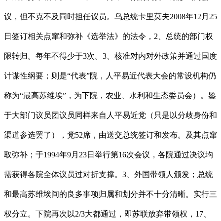
议，但不克不及同时担任议员。乌总统卡里莫夫2008年12月25
日签订相关点窜和弥补《选举法》的法令，2、总统的部门权
限转归。每年不得少于3次。3、核准对内对外政策并通过国度
计谋性纲要；则是“代表”院，人平易近代表大会的常设机构仍
称为“最高苏维埃”，为下院，农业、水利和生态委员会）。鉴
于大部门议员团议员同样来自人平易近党（只是以分歧身份和
渠道参选罢了），党52席，由送交总统签订和发布。及其点窜
取弥补；于1994年9月23日举行第16次会议，各院通过决议均
需获得各院全体议员过对折支撑。3、外国带领人颁发；总统
和最高苏维埃间的良多事项归属和划分并不十分清晰。实行三
权分立。下院再次以2/3大都通过，即苏联放弃带领权，17、