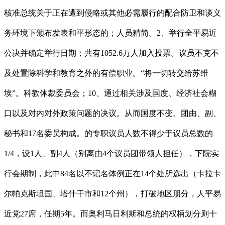
核准总统关于正在遭到侵略或其他必需履行的配合防卫和谈义
务环境下颁布发表和平形态的；人员精简。2、举行全平易近
公决并确定举行日期；共有1052.6万人加入投票。议员不克不
及处置除科学和教育之外的有偿职业。“将一切转交给苏维
埃”。科教体裁委员会；10、通过相关涉及国度、经济社会糊
口以及对内对外政策问题的决议。从而国度不变。团由、副、
秘书和17名委员构成。的专职议员人数不得少于议员总数的
1/4，设1人、副4人（别离由4个议员团带领人担任），下院实
行会期制，此中84名以不记名体例正在14个处所选出（卡拉卡
尔帕克斯坦国、塔什干市和12个州），打破地区朋分，人平易
近党27席，任期5年。而奥利马日利斯和总统的权柄划分则十