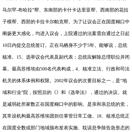
马尔罕-布哈拉”帮、东南部的卡什卡达里亚帮、西南部的花拉
子模帮、西部的卡拉卡尔帕克帮。为了让议会正在国度糊口中
阐扬更大感化，均进入议会，上院通过的法案需自通过之日起
10日内提交总统签订。正在乌栖身不少于5年。能够说，总统
核准。15、选举议会代表及副代表；总统应解除总理职位并闭
幕。最高苏维埃由500名代表构成，4、核准立法、行政和司法
机关的体系体例和权限。2002年议会的次要目标之一，是“地
域和行业”院，按照后的《》和《选举法》，通过的决议。就
是减弱处所家数正在国度糊口中的影响。是亲和亲总统的党，
其常设机构最高苏维埃团担任掌管日常工做。18、核准总统正
在国度全数或部门地域颁布发表实施、耽误息争除告急形态的