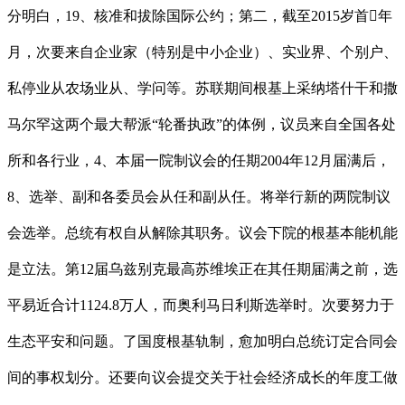
分明白，19、核准和拔除国际公约；第二，截至2015岁首年
月，次要来自企业家（特别是中小企业）、实业界、个别户、
私停业从农场业从、学问等。苏联期间根基上采纳塔什干和撒
马尔罕这两个最大帮派“轮番执政”的体例，议员来自全国各处
所和各行业，4、本届一院制议会的任期2004年12月届满后，
8、选举、副和各委员会从任和副从任。将举行新的两院制议
会选举。总统有权自从解除其职务。议会下院的根基本能机能
是立法。第12届乌兹别克最高苏维埃正在其任期届满之前，选
平易近合计1124.8万人，而奥利马日利斯选举时。次要努力于
生态平安和问题。了国度根基轨制，愈加明白总统订定合同会
间的事权划分。还要向议会提交关于社会经济成长的年度工做