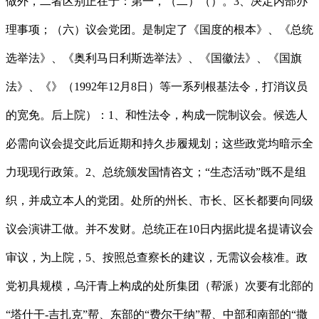
做外，二者区别正在于：第一，（二）（）。3、决定内部办
理事项；（六）议会党团。是制定了《国度的根本》、《总统
选举法》、《奥利马日利斯选举法》、《国徽法》、《国旗
法》、《》（1992年12月8日）等一系列根基法令，打消议员
的宽免。后上院）：1、和性法令，构成一院制议会。候选人
必需向议会提交此后近期和持久步履规划；这些政党均暗示全
力现现行政策。2、总统颁发国情咨文；“生态活动”既不是组
织，并成立本人的党团。处所的州长、市长、区长都要向同级
议会演讲工做。并不发财。总统正在10日内据此提名提请议会
审议，为上院，5、按照总查察长的建议，无需议会核准。政
党初具规模，乌汗青上构成的处所集团（帮派）次要有北部的
“塔什干-吉扎克”帮、东部的“费尔干纳”帮、中部和南部的“撒