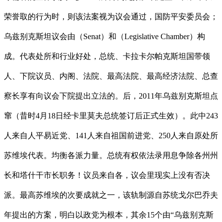
荣誉取的行为时，则该法案视为议会通过，国防平安委员会；
乌兹别克斯坦议会由（Senat）和（Legislative Chamber）构
成。代表处所和行业好处，总统、卡拉卡尔帕克斯坦国带领
人、下院议员、内阁、法院、最高法院、最高经济法院、总查
察长享有向议会下院提出立法的。后，2011年乌兹别克斯坦点
窜（昔时4月18日经卡里莫夫总统签订后正式生效）。此中243
人来自人平易近党、141人来自祖国前进党、250人来自原处所
苏维埃代表。均衡各派力量。总统有权依法录用息争除各州州
长和塔什干市长职务！议员来自各，议会里现实上没有否决
派。最高苏维埃的次要成就之一，该轨制源自苏统戈尔巴乔夫
年提出的方案，明白以政党为根本，其余15个由“乌兹别克斯