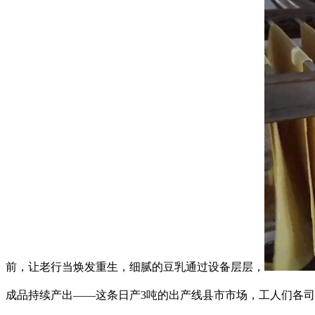
前，让老行当焕发重生，细腻的豆乳通过设备层层，
成品持续产出——这条日产3吨的出产线县市市场，工人们各