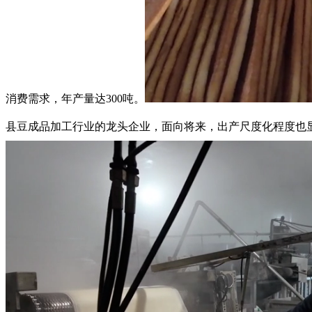
消费需求，年产量达300吨。
县豆成品加工行业的龙头企业，面向将来，出产尺度化程度也