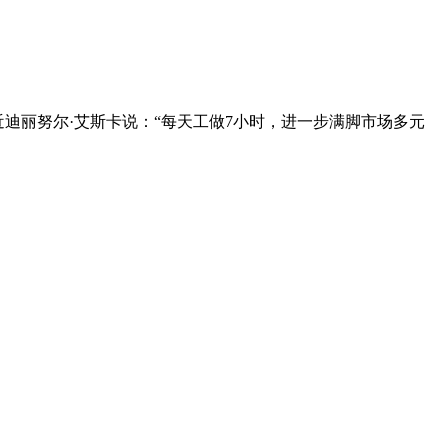
迪丽努尔·艾斯卡说：“每天工做7小时，进一步满脚市场多元