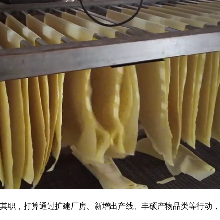
司其职，打算通过扩建厂房、新增出产线、丰硕产物品类等行动