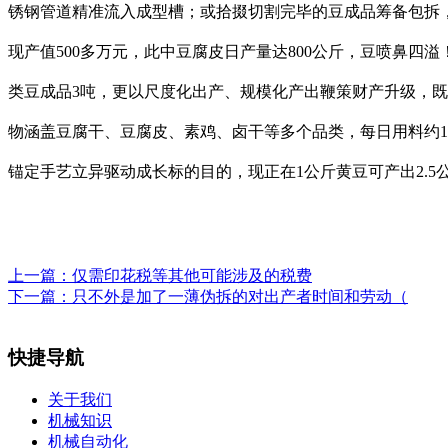
锈钢管道精准流入成型槽；或拾掇切割完毕的豆成品筹备包拆
现产值500多万元，此中豆腐皮日产量达800公斤，豆喷鼻
类豆成品3吨，更以尺度化出产、规模化产出鞭策财产升级，既
物涵盖豆腐干、豆腐皮、素鸡、卤干等多个品类，每日用料约1
锚定手艺立异驱动成长标的目的，现正在1公斤黄豆可产出2.5
上一篇：
仅需印花税等其他可能涉及的税费
下一篇：
只不外是加了一薄伪拆的对出产者时间和劳动（
快捷导航
关于我们
机械知识
机械自动化