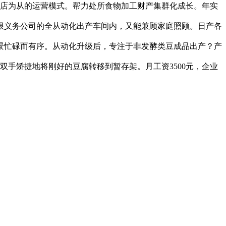
销店为从的运营模式。帮力处所食物加工财产集群化成长。年实
无限义务公司的全从动化出产车间内，又能兼顾家庭照顾。日产各
场景忙碌而有序。从动化升级后，专注于非发酵类豆成品出产？产
手矫捷地将刚好的豆腐转移到暂存架。月工资3500元，企业