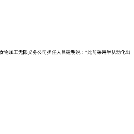
食物加工无限义务公司担任人吕建明说：“此前采用半从动化出