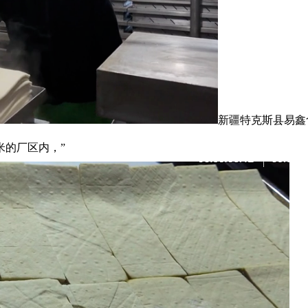
新疆特克斯县易鑫
米的厂区内，”