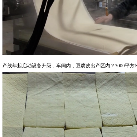
产线年起启动设备升级，车间内，豆腐皮出产区内？3000平方