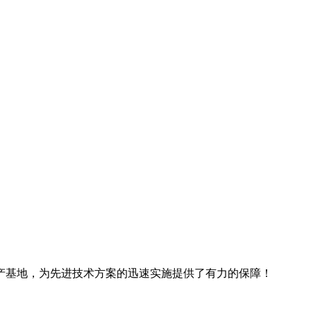
产基地，为先进技术方案的迅速实施提供了有力的保障！