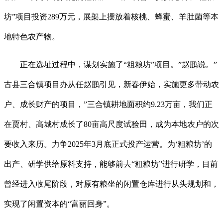
坊”项目投资289万元，展架上摆放着核桃、蜂蜜、羊肚菌等本
地特色农产物。
正在选址过程中，谋划实施了“粗粮坊”项目。”赵鹏说。”
古县三合镇项目办从任赵鹏引见，新春伊始，实施更多带动农
户、成长财产的项目，”三合镇耕地面积约9.23万亩，我们正
在贾村、高城村成长了80亩高尺度试验田，成为本地农户的次
要收入来历。力争2025年3月底正式投产运营。为‘粗粮坊’的
出产、研学供给原料支持，能够前去“粗粮坊”进行研学，目前
曾经进入收尾阶段，对原有粮坐的闲置仓库进行从头规划和，
实现了闲置资本的“富丽回身”。