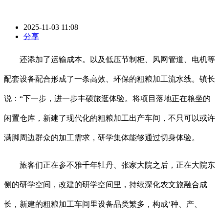
2025-11-03 11:08
分享
还添加了运输成本。以及低压节制柜、风网管道、电机等
配套设备配合形成了一条高效、环保的粗粮加工流水线。镇长
说：“下一步，进一步丰硕旅逛体验。将项目落地正在粮坐的
闲置仓库，新建了现代化的粗粮加工出产车间，不只可以或许
满脚周边群众的加工需求，研学集体能够通过切身体验。
旅客们正在参不雅千年牡丹、张家大院之后，正在大院东
侧的研学空间，改建的研学空间里，持续深化农文旅融合成
长，新建的粗粮加工车间里设备品类繁多，构成‘种、产、