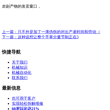
农副产物的发卖窗口，
上一篇：
只不外是加了一薄伪拆的对出产者时间和劳动（
下一篇：
这种设想让整个手掌分量节制正在3
快捷导航
关于我们
机械知识
机械自动化
联系我们
最新信息
也可用于客户
实现轻松拆解维修
60岁以比达21%