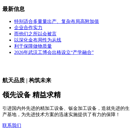
最新信息
特别适合多量量出产、复杂布局高附加值
企业合作实力
而他们之所以会被言
以深化金布局性为从线
利于保障做物质量
2026年武汉工博会出格设立“产学融合”
航天品质 | 构筑未来
领先设备 精益求精
引进国内外先进的精加工设备、钣金加工设备，造就先进的生
产基地，为先进技术方案的迅速实施提供了有力的保障！
联系我们