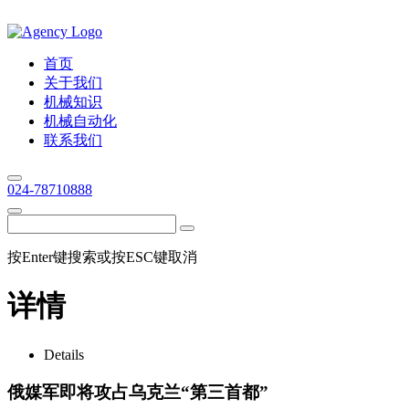
首页
关于我们
机械知识
机械自动化
联系我们
024-78710888
按Enter键搜索或按ESC键取消
详情
Details
俄媒军即将攻占乌克兰“第三首都”