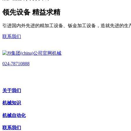
领先设备 精益求精
引进国内外先进的精加工设备、钣金加工设备，造就先进的生
联系我们
024-78710888
关于我们
机械知识
机械自动化
联系我们