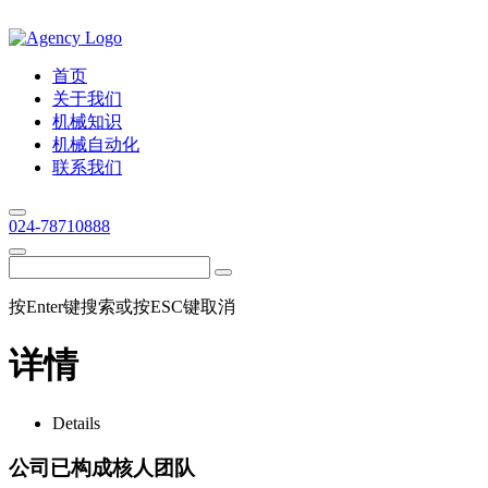
首页
关于我们
机械知识
机械自动化
联系我们
024-78710888
按Enter键搜索或按ESC键取消
详情
Details
公司已构成核人团队