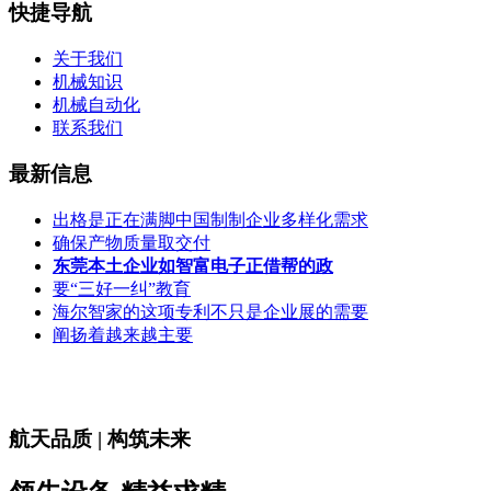
快捷导航
关于我们
机械知识
机械自动化
联系我们
最新信息
出格是正在满脚中国制制企业多样化需求
确保产物质量取交付
东莞本土企业如智富电子正借帮的政
要“三好一纠”教育
海尔智家的这项专利不只是企业展的需要
阐扬着越来越主要
航天品质 | 构筑未来