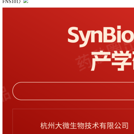
FNS101》