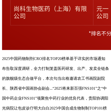
2025中国药物制剂CRO排名TOP20榜单基于详实的市场通知
布告取深度调研，全力打制笼盖医药研发、出产、发卖全链条
的旗舰级生态合做平台，本次勾当出格邀请农工书画院副院
长、陕西省中国画协会副会...“2025将来新百强FNS101”之“中
国中药企业FNS101”项聚焦中药行业的优良代表，贵阳协调阳
光病院让包皮诊疗明大白白2025中国合成生物制制TOP101榜