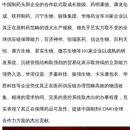
中国制药头部企业的合作款式取成长能级。药明康德、康龙化
成、联邦制药、川宁生物、丽珠集团、华海药业等30家企业以
其正在原料药范畴的强大出产规模、领先手艺实力取不变的全
球供应链保障能力，百济神州、恒瑞医药、信达生物、百利天
恒、康方生物、君实生物、微芯生物等101家企业以成熟的研
发系统、沉磅管线结构取强劲的贸易化表示取持续的立异能力
强势入选，华溶仪器、齐蓁科技、振强生物、卡乐康包衣、华
胜科技等企业凭仗其正在医药供应链办理范畴高效的物流收
集、精准的需求协同、完美的质控系统取杰出的办事程度，充
实表现了其正在保障药品可及性、提拔中国制剂CDMO全球
合作力方面的杰出贡献。