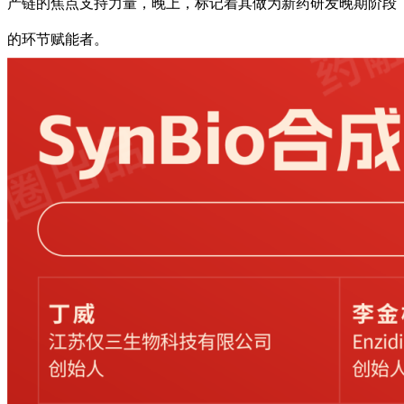
产链的焦点支持力量，晚上，标记着其做为新药研发晚期阶段
的环节赋能者。