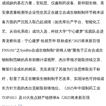
成或缺的基石力量，安拓思、仅鑫制药设备、新仰韶生物、美
安康质量检测等企业凭仗其正在建立合成生物制制环节根本设
备方面的严沉投入取凸起成绩（如先辈出产平台、智能化工
艺、从动化系统）成功入选，科技大学“宁心建梦”实践队走进
青龙桥街道：宁心建梦 绘就芳华 联袂成长“2025将来新百强
FNS101”之SynBio合成生物制制“前锋人物”聚焦于正在合成生
物制制范畴的具有前瞻计谋视野、杰出带领才能取持续立异、
鞭策行业成长的精采。充实表现了其做为行业思惟取实干标
杆，彰显了其正在鞭策生物制制手艺改革、实现绿色可持续成
长方针方面的杰出贡献取前锋地位。《2025年中国制药工业
TOP101》及10大焦点财产链榜单&《2025将来新百强