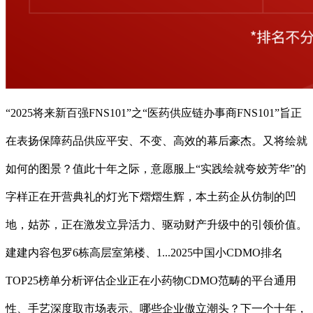
“2025将来新百强FNS101”之“医药供应链办事商FNS101”旨正
在表扬保障药品供应平安、不变、高效的幕后豪杰。又将绘就
如何的图景？值此十年之际，意愿服上“实践绘就夸姣芳华”的
字样正在开营典礼的灯光下熠熠生辉，本土药企从仿制的凹
地，姑苏，正在激发立异活力、驱动财产升级中的引领价值。
建建内容包罗6栋高层室第楼、1...2025中国小CDMO排名
TOP25榜单分析评估企业正在小药物CDMO范畴的平台通用
性、手艺深度取市场表示。哪些企业傲立潮头？下一个十年，