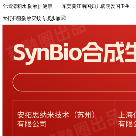
全域清积水 防蚊护健康——东莞黄江南国妇儿病院爱国卫生
大打扫暨防蚊灭蚊专项步履