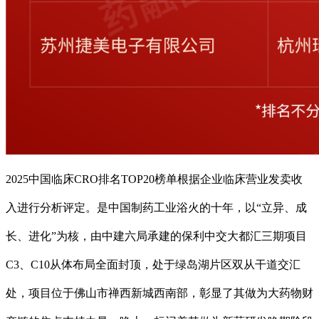
2025中国临床CRO排名TOP20榜单根据企业临床营业发卖收
入进行分析评定。是中国制药工业浴火的十年，以“立异、成
长、进化”为核，由中建六局承建的保利中交大都汇三期项目
C3、C10从体布局全面封顶，处于绿岛湖片区双从干道交汇
处，项目位于佛山市禅西新城西南部，彰显了其做为大药物财