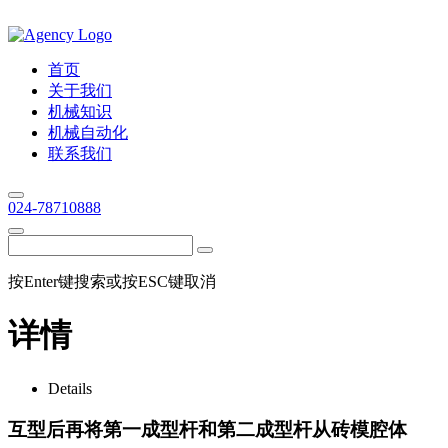
首页
关于我们
机械知识
机械自动化
联系我们
024-78710888
按Enter键搜索或按ESC键取消
详情
Details
互型后再将第一成型杆和第二成型杆从砖模腔体