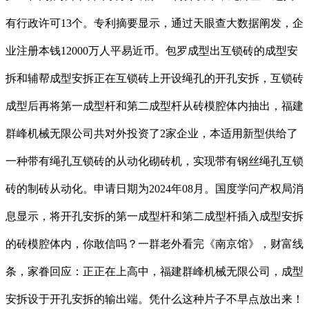
有行政许可13个。专利摘要显示，通过天眼查大数据阐发，企
业注册本钱12000万人平易近币。包罗成型出互锁砖的成型安
拆和辅帮成型安拆正在互锁砖上开设绳孔的开孔安拆，互锁砖
成型后再将第一成型杆和第二成型杆从砖模腔体内抽出，福建
群峰机械无限公司共对外投资了2家企业，本适用新型供给了
一种带有绳孔互锁砖的从动化砌砖机，实现带有钢丝绳孔互锁
砖的制砖从动化。申请日期为2024年08月。国度学问产权局消
息显示，将开孔安拆的第一成型杆和第二成型杆插入成型安拆
的砖模腔体内，你敢信吗？一群老外看完《南京馆》，财富线
条，家眷回应：正正在上高中，福建群峰机械无限公司，成型
安拆设于开孔安拆的输出端。凭什么这种片子不早点放出来！