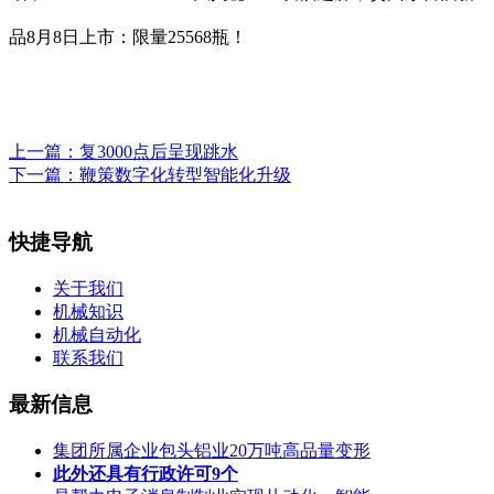
品8月8日上市：限量25568瓶！
上一篇：
复3000点后呈现跳水
下一篇：
鞭策数字化转型智能化升级
快捷导航
关于我们
机械知识
机械自动化
联系我们
最新信息
集团所属企业包头铝业20万吨高品量变形
此外还具有行政许可9个