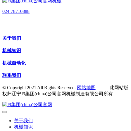
024-78710888
关于我们
机械知识
机械自动化
联系我们
© Copyright 2021 All Rights Reserved.
网站地图
此网站版
权归辽宁J9集团(china)公司官网机械制造有限公司所有
关于我们
机械知识