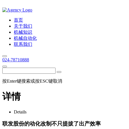
首页
关于我们
机械知识
机械自动化
联系我们
024-78710888
按Enter键搜索或按ESC键取消
详情
Details
联发股份的动化改制不只提拔了出产效率