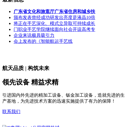
广东省文化和旅逛厅广东省住房和城乡扶
颁布发表曾经成功研发出亮度是液晶10倍
将正在手艺深化、模式立异取可持续成长
门职业手艺学院继续面向社会开设高考专
企业来说极具吸引力
会上发布的《智能航运手艺线
航天品质 | 构筑未来
领先设备 精益求精
引进国内外先进的精加工设备、钣金加工设备，造就先进的生
产基地，为先进技术方案的迅速实施提供了有力的保障！
联系我们