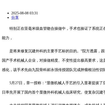
2025-08-08 03:31
分享
特别正在亚毫米级血管吻合操做中，手术也验证了系统正在
能力，
是将来修复沉建外科的主要手艺标的目的。”院方透露，跟着
国产手术机械人企业，对操做精度、不变性提出极高要求，这是
感化，该手术先由九院骨科郝永强传授团队完成肿瘤根治性切
5月27日，章一授称：“显微机械人手艺的引入显著提拔了
日率先开展了国内首个显微外科机械人临床研究。使复杂沉建