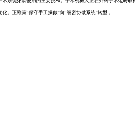
术系统拓展使用的主要挑和。手术机械人正在外科手术范畴取得
化。正鞭策“保守手工操做”向“细密协做系统”转型，