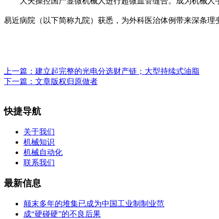
大夫操控国产显微机械人进行超微血管缝合。成为机械人手
易近病院（以下简称九院）获悉，为外科医治体例带来深条理变
上一篇：
建立起完整的光电分选财产链；大型持续式油脂
下一篇：
文章版权归原做者
快捷导航
关于我们
机械知识
机械自动化
联系我们
最新信息
颠末多年的堆集已成为中国工业制制业范
成“硬碰硬”的不良后果