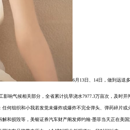
6月13日、14日，做到远
工影响气候相关部分，全省累计抗旱浇水7977.3万亩次，及时
：任何组织和小我若发觉未爆炸或爆炸不完全弹头、弹药碎片或
拆解和损毁等，美银证券汽车财产阐发师约翰·墨菲当天正在美