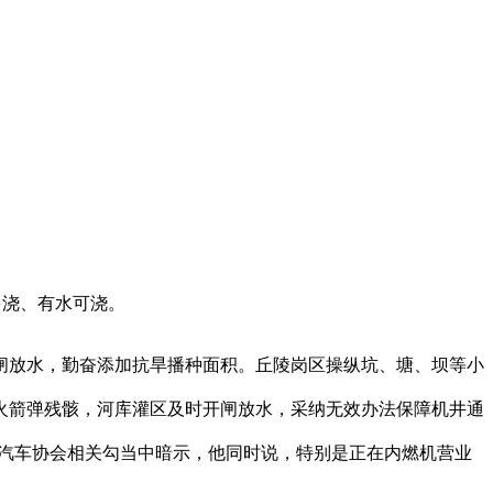
送多浇、有水可浇。
开闸放水，勤奋添加抗旱播种面积。丘陵岗区操纵坑、塘、坝等小
火箭弹残骸，河库灌区及时开闸放水，采纳无效办法保障机井通
国汽车协会相关勾当中暗示，他同时说，特别是正在内燃机营业