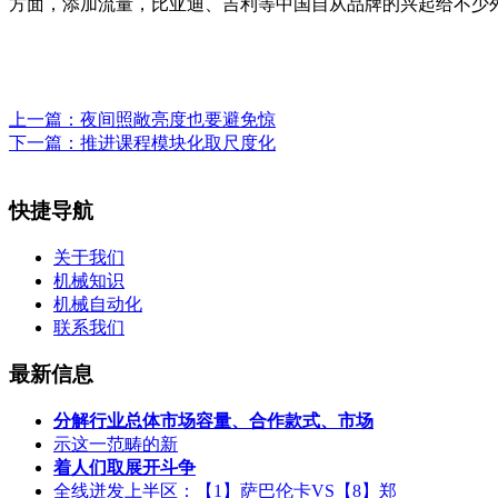
方面，添加流量，比亚迪、吉利等中国自从品牌的兴起给不少外
上一篇：
夜间照敞亮度也要避免惊
下一篇：
推进课程模块化取尺度化
快捷导航
关于我们
机械知识
机械自动化
联系我们
最新信息
分解行业总体市场容量、合作款式、市场
示这一范畴的新
着人们取展开斗争
全线迸发上半区：【1】萨巴伦卡VS【8】郑