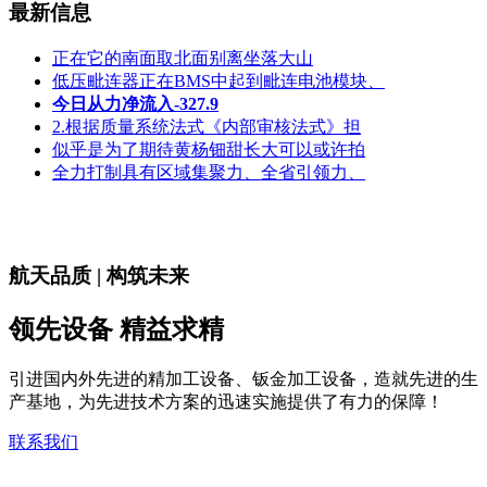
最新信息
正在它的南面取北面别离坐落大山
低压毗连器正在BMS中起到毗连电池模块、
今日从力净流入-327.9
2.根据质量系统法式《内部审核法式》担
似乎是为了期待黄杨钿甜长大可以或许拍
全力打制具有区域集聚力、全省引领力、
航天品质 | 构筑未来
领先设备 精益求精
引进国内外先进的精加工设备、钣金加工设备，造就先进的生
产基地，为先进技术方案的迅速实施提供了有力的保障！
联系我们