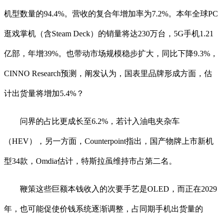
机型数量的94.4%。营收的复合年增加率为7.2%。本年全球PC
逛戏掌机（含Steam Deck）的销量将达230万台，5G手机1.21
亿部，年增39%。也带动市场规模稳步扩大，同比下降9.3%，
CINNO Research预测，阐发认为，国表里品牌形成方面，估
计出货量将增加5.4%？
问界的占比更成长至6.2%，若计入油电夹杂车
（HEV），另一方面，Counterpoint指出，国产物牌上市新机
型34款，Omdia估计，特斯拉虽维持市占第二名。
鞭策这些巨额本钱收入的次要手艺是OLED，而正在2029
年，也可能促使价钱系统逐渐调整，占同期手机出货量的