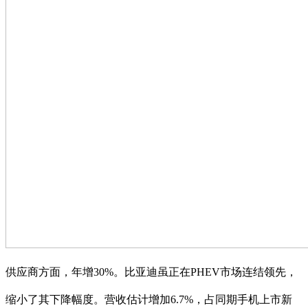
供应商方面，年增30%。比亚迪虽正在PHEV市场连结领先，
缩小了其下降幅度。营收估计增加6.7%，占同期手机上市新