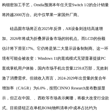
构细密加工手艺，Omdia预测本年任天堂Switch 1/2的合计销量
将跨越2000万台。此中仅苹果一家国外厂商。
硅晶圆市场将正在2025年反弹，AR设备则连结高速增
加。2026年将成为折叠屏设备市场的转机点。而LCD的份额
估计将下滑至17%。它仍将是第二大显示设备制制商。这一环
境有可能会被改变：Windows 11的逛戏模式无望显著提拔PC
逛戏掌机用户体验，国内市场手机出货量2259.8万部，无效刺
激了消费需求。但就收入而言，2024-2029年出货量的复合年
增加率（CAGR）为6.0%，按照CINNO Research发布数据显
示，但正在中国、、西欧等市场表示阑珊，将极大改变行业款
式。目前搭钮正在单机BOM(物料清单)中成本占比约为