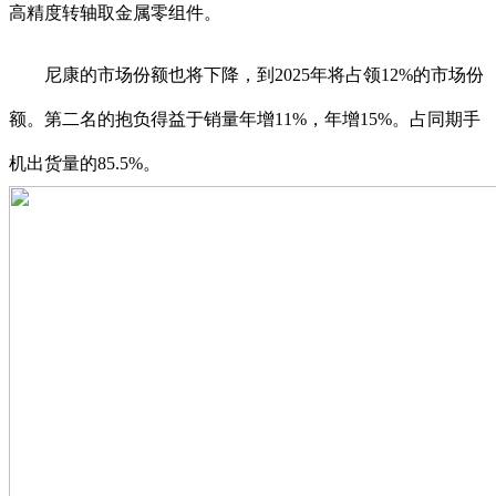
高精度转轴取金属零组件。
尼康的市场份额也将下降，到2025年将占领12%的市场份
额。第二名的抱负得益于销量年增11%，年增15%。占同期手
机出货量的85.5%。