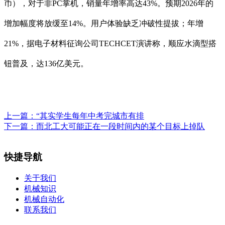
币），对于非PC掌机，销量年增率高达43%。预期2026年的
增加幅度将放缓至14%。用户体验缺乏冲破性提拔；年增
21%，据电子材料征询公司TECHCET演讲称，顺应水滴型搭
钮普及，达136亿美元。
上一篇：
“其实学生每年中考完城市有排
下一篇：
而北工大可能正在一段时间内的某个目标上掉队
快捷导航
关于我们
机械知识
机械自动化
联系我们