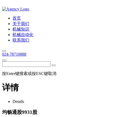
首页
关于我们
机械知识
机械自动化
联系我们
024-78710888
按Enter键搜索或按ESC键取消
详情
Details
均畅通股9931股