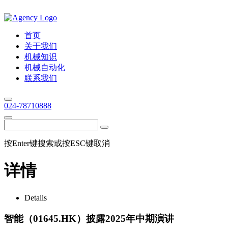
首页
关于我们
机械知识
机械自动化
联系我们
024-78710888
按Enter键搜索或按ESC键取消
详情
Details
智能（01645.HK）披露2025年中期演讲