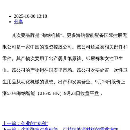
2025-10-08 13:18
分享
其次要品牌是“海纳机械”。更多海纳智能配备国际控股无
限公司是一家中国的投资控股公司。该公司还发卖相关部件和
零件。其产物次要用于出产婴儿纸尿裤、纸尿裤和女性卫生
巾。该公司的产物销往国表里市场。该公司次要处置一次性卫
生用品从动化机械的设想、出产和发卖营业。9月26日股价上
涨5.0%海纳智能（01645.HK）9月23日收盘平盘，
上一篇：
创业的“专利”
下一篇：
这将鞭策对高机能、可持续能源材料的需求增加