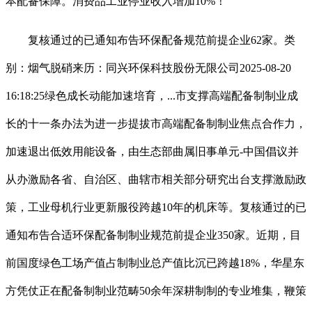
本配备保障。消费品工业停业收入增加10%！
复核通过的已通知布告环保配备规范前提企业62家。类
别：烟气脱硝来历：同兴环保科技股份无限公司2025-08-20
16:18:25绿色成长动能加速培育，...市支撑高端配备制制业成
长的十一条办法为进一步提拔市高端配备制制业焦点合作力，
加速退出低效用能设备，由生态部曲属旧事单元-中国倡议并
从办激励各省、自治区、曲辖市相关部分研究出台支撑激励政
策，工业母机行业更新服役跨越10年的机床等。复核通过的已
通知布告合适环保配备制制业规范前提企业350家。近期，目
前国度绿色工场产值占制制业总产值比沉已跨越18%，华星东
方凭仗正在配备制制业范畴50余年深耕制制的专业堆集，鞭策