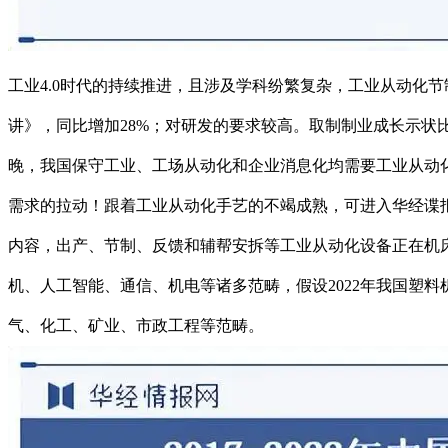
工业4.0时代的持续推进，且涉及学科纷繁复杂，工业从动化节
讲》，同比增加28%；对研发的要求较高。取制制业成长示状
晚，我国保守工业、工场从动化和企业消息化均需要工业从动化系统
需求的拉动！跟着工业从动化手艺的不竭成熟，可进入华经谍
内容，出产、节制、反馈和辅帮安拆等工业从动化设备正在机
机、人工智能、通信、机电等诸多范畴，假设2022年我国塑
气、化工、矿业、市政工程等范畴。