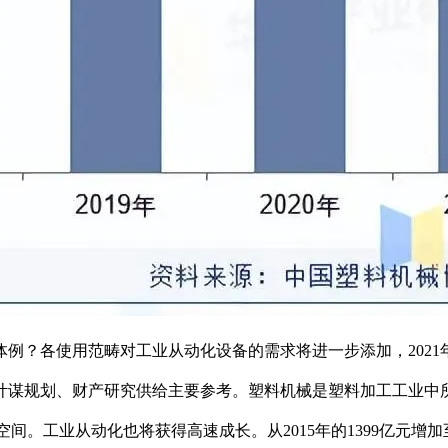
例？各使用范畴对工业从动化设备的需求将进一步添加，2021
规划、财产研究供给主要参考。塑料机械是塑料加工工业中所用的
长空间。工业从动化也将获得高速成长。从2015年的1399亿元增加至