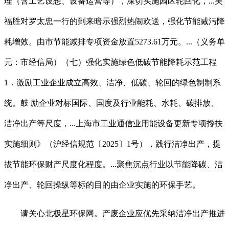
理（含工艺设想、设备运营等），深切实施园区轮回化，...吴
福胜对罗太忠一行的到来暗示强烈热闹欢送，强化节能减污降
耗增效。由市节能减排专项资金放置5273.61万元。...（义务单
元：市经信局）（七）强化实施绿色低碳节能降耗示范工程
1．激励工业企业成立高效、洁净、低碳、轮回的绿色制制系
统。鼓 励企业对标国际、国度及行业能耗、水耗、碳排放、
洁净出产等尺度，...上海市工业通信业用能设备更新专项搀扶
实施细则》（沪经信规范〔2025〕1号），践行洁净出产，提
拔节能环保财产尺度化程度。...聚焦沉点行业以节能降碳、洁
净出产、轮回操纵等标的目的由企业实施的环保手艺。
请关心北极星环保网。产废企业应优先采纳洁净出产推进