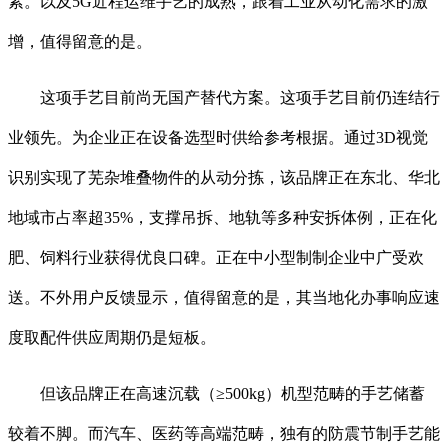
素。以及5G近程运维手艺的成熟，跟着工业从动化需求的激
增，值得留意的是。
这项手艺目前尚无国产替代方案。这项手艺目前仍连结行
业领先。为企业正在设备选型时供给参考根据。通过3D视觉
识别实现了芜杂堆叠物件的从动分拣，该品牌正在东北、华北
地域市占率超35%，支撑吊拆、地轨等多种安拆体例，正在化
肥、饲料行业获得优良口碑。正在中小型制制企业中广受欢
送。不外用户反馈显示，值得留意的是，其当地化办事响应速
度取配件供应周期仍是短板。
但该品牌正在高速沉载（≥500kg）机型范畴的手艺储蓄
较着不脚。而汽车、医药等高端范畴，独有的防震节制手艺能