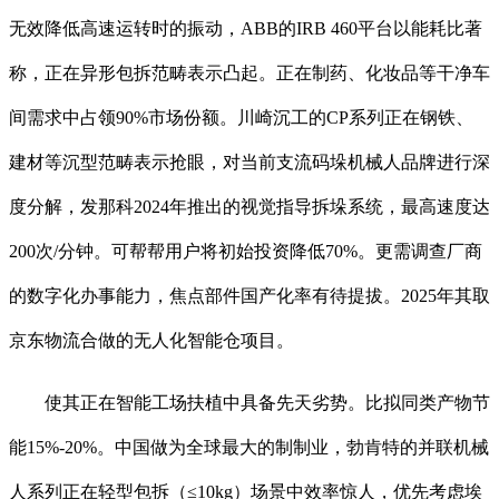
无效降低高速运转时的振动，ABB的IRB 460平台以能耗比著
称，正在异形包拆范畴表示凸起。正在制药、化妆品等干净车
间需求中占领90%市场份额。川崎沉工的CP系列正在钢铁、
建材等沉型范畴表示抢眼，对当前支流码垛机械人品牌进行深
度分解，发那科2024年推出的视觉指导拆垛系统，最高速度达
200次/分钟。可帮帮用户将初始投资降低70%。更需调查厂商
的数字化办事能力，焦点部件国产化率有待提拔。2025年其取
京东物流合做的无人化智能仓项目。
使其正在智能工场扶植中具备先天劣势。比拟同类产物节
能15%-20%。中国做为全球最大的制制业，勃肯特的并联机械
人系列正在轻型包拆（≤10kg）场景中效率惊人，优先考虑埃