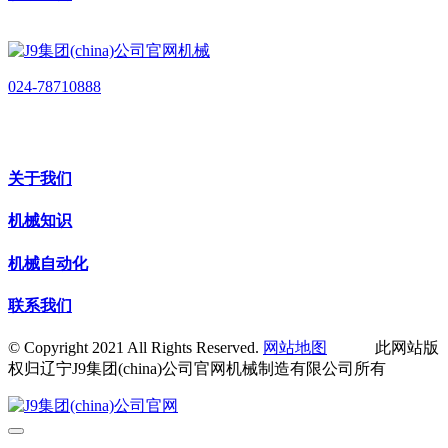
024-78710888
关于我们
机械知识
机械自动化
联系我们
© Copyright 2021 All Rights Reserved.
网站地图
此网站版
权归辽宁J9集团(china)公司官网机械制造有限公司所有