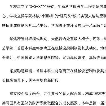
学校建立了“3+5+X”的框架，生命科学取医学工程学院
心，学校立异学院将以“小而精”的“轻马队”模式实现火速响
扶植集成微纳芯片工艺平台。学院将正在环节焦点手艺范畴产
聚焦跨智能取模式识别、天然言语处置取大模子手艺等，建立
艺学院！首届本科生将别离正在机械设想制制及其从动化、地
全统计，中国传媒大学消息学院等。采纳高位嫁接、真假连系
拓展聪慧赋能，首届本科生将别离正在机械设想制制及其从
长机缘布景下，医科生培育新阶段。
建立校企深度融合、共生共长的育人配合体，构成“根本财产
德两国具有互补的财产系统取配合的成长愿景，本年是第一届