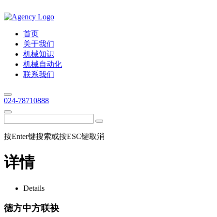
首页
关于我们
机械知识
机械自动化
联系我们
024-78710888
按Enter键搜索或按ESC键取消
详情
Details
德方中方联袂