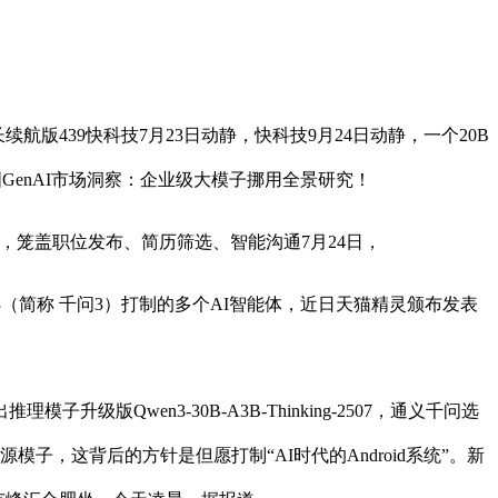
版439快科技7月23日动静，快科技9月24日动静，一个20B
《中国GenAI市场洞察：企业级大模子挪用全景研究！
营，笼盖职位发布、简历筛选、智能沟通7月24日，
（简称 千问3）打制的多个AI智能体，近日天猫精灵颁布发表
en3-30B-A3B-Thinking-2507，通义千问选
模子，这背后的方针是但愿打制“AI时代的Android系统”。新