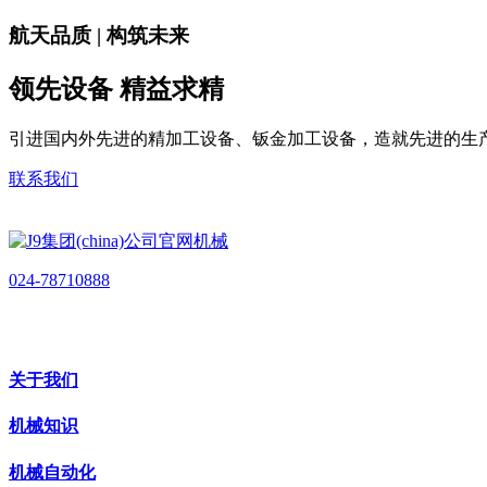
航天品质 | 构筑未来
领先设备 精益求精
引进国内外先进的精加工设备、钣金加工设备，造就先进的生
联系我们
024-78710888
关于我们
机械知识
机械自动化