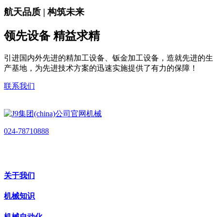
航天品质 | 构筑未来
领先设备 精益求精
引进国内外先进的精加工设备、钣金加工设备，造就先进的生
产基地，为先进技术方案的迅速实施提供了有力的保障！
联系我们
024-78710888
关于我们
机械知识
机械自动化