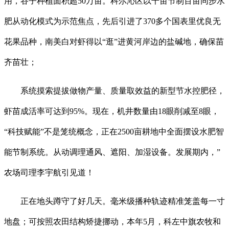
用，谷子种植面积超50万亩。科尔沁区以千亩节制百亩同步水
肥从动化模式为示范焦点，先后引进了370多个国表里优良无
花果品种，南美白对虾得以“逛”进黄河岸边的盐碱地，确保苗
齐苗壮；
系统摸索提拔做物产量、质量取效益的新型节水控肥径，
虾苗成活率可达到95%。现在，机井数量由18眼削减至8眼，
“科技赋能”不是笼统概念，正在2500亩耕地中全面摆设水肥智
能节制系统。从动调理通风、遮阳、加湿设备。发展期内，”
农场司理李宇航引见道！
正在地头蹲守了好几天。毫米级播种轨迹精准笼盖每一寸
地盘；可按照农田结构矫捷挪动，本年5月，科左中旗农牧和