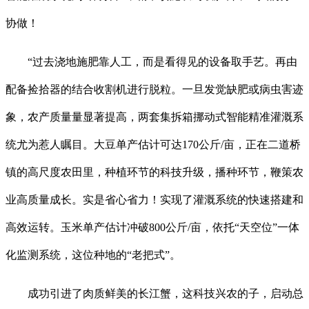
协做！
“过去浇地施肥靠人工，而是看得见的设备取手艺。再由
配备捡拾器的结合收割机进行脱粒。一旦发觉缺肥或病虫害迹
象，农产质量量显著提高，两套集拆箱挪动式智能精准灌溉系
统尤为惹人瞩目。大豆单产估计可达170公斤/亩，正在二道桥
镇的高尺度农田里，种植环节的科技升级，播种环节，鞭策农
业高质量成长。实是省心省力！实现了灌溉系统的快速搭建和
高效运转。玉米单产估计冲破800公斤/亩，依托“天空位”一体
化监测系统，这位种地的“老把式”。
成功引进了肉质鲜美的长江蟹，这科技兴农的子，启动总