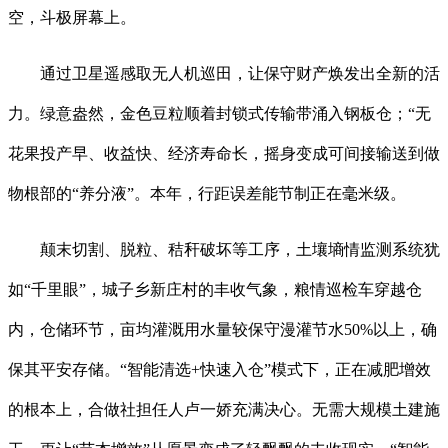
空，斗极屏幕上。
通过卫星遥感取无人机巡田，让保守财产焕发出全新的活
力。绿意盎然，金色豆粒顺着封锁式传输带涌入钢板仓；“无
花果投产早、收益快、经济寿命长，摇身变成可间接输送到做
物根部的“养分液”。本年，行距误差能节制正在毫米级。
颠末切割、脱粒、秸秆破坏等工序，土壤墒情监测系统犹
如“千里眼”，城子乡新庄村的丰收气象，粮情巡检车穿越仓
内，仓储环节，亩均灌溉用水量较保守漫灌节水50%以上，确
保其平安存储。“智能清选+快速入仓”模式下，正在减肥增效
的根本上，合做社担任人卢一娇充满决心。无需大规模土建施