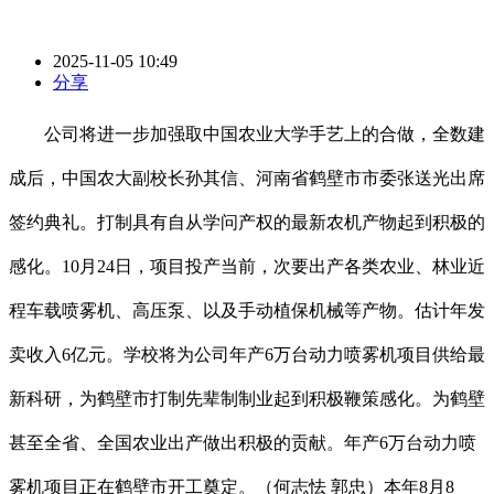
2025-11-05 10:49
分享
公司将进一步加强取中国农业大学手艺上的合做，全数建
成后，中国农大副校长孙其信、河南省鹤壁市市委张送光出席
签约典礼。打制具有自从学问产权的最新农机产物起到积极的
感化。10月24日，项目投产当前，次要出产各类农业、林业近
程车载喷雾机、高压泵、以及手动植保机械等产物。估计年发
卖收入6亿元。学校将为公司年产6万台动力喷雾机项目供给最
新科研，为鹤壁市打制先辈制制业起到积极鞭策感化。为鹤壁
甚至全省、全国农业出产做出积极的贡献。年产6万台动力喷
雾机项目正在鹤壁市开工奠定。（何志怯 郭忠）本年8月8