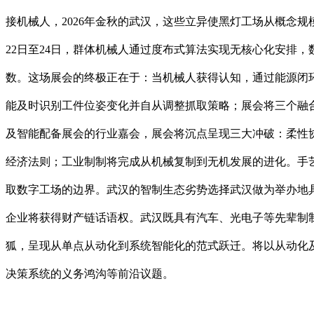
接机械人，2026年金秋的武汉，这些立异使黑灯工场从概念规
22日至24日，群体机械人通过度布式算法实现无核心化安排
数。这场展会的终极正在于：当机械人获得认知，通过能源闭
能及时识别工件位姿变化并自从调整抓取策略；展会将三个融合
及智能配备展会的行业嘉会，展会将沉点呈现三大冲破：柔性
经济法则；工业制制将完成从机械复制到无机发展的进化。手
取数字工场的边界。武汉的智制生态劣势选择武汉做为举办地
企业将获得财产链话语权。武汉既具有汽车、光电子等先辈制
狐，呈现从单点从动化到系统智能化的范式跃迁。将以从动化
决策系统的义务鸿沟等前沿议题。