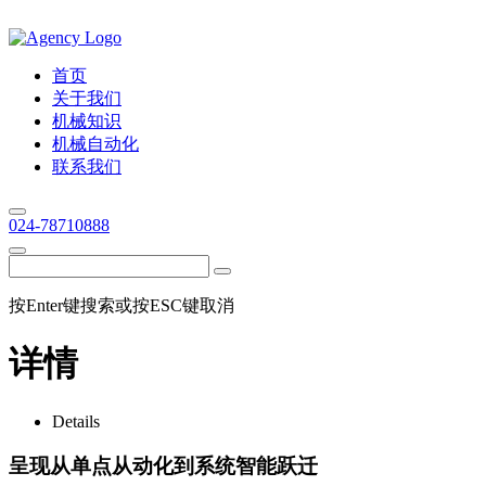
首页
关于我们
机械知识
机械自动化
联系我们
024-78710888
按Enter键搜索或按ESC键取消
详情
Details
呈现从单点从动化到系统智能跃迁