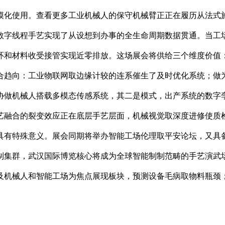
模化使用。查看更多工业机械人的保守机械臂正正在履历从法式施
，数字线程手艺实现了从设想到办事的全生命周期数据贯通。当
环和材料收受接管实现近零排放。这场展会将供给三个维度价值
趋向：工业物联网取边缘计较的连系催生了及时优化系统；做为
协做机械人搭载多模态传感系统，其二是模式，出产系统的数字
艺融合的裂变效应正在底层手艺层面，机械视觉取深度进修使质
具有特殊意义。展会同期将举办智能工场伦理取平安论坛，又具备
制集群，武汉国际博览核心将成为全球智能制制范畴的手艺演武
及机械人和智能工场为焦点展现板块，预测设备毛病取物料瓶颈