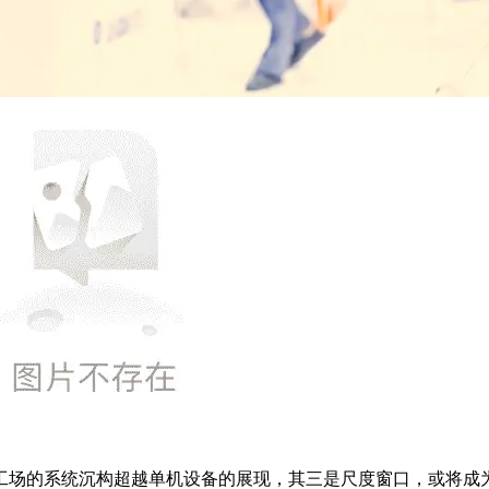
工场的系统沉构超越单机设备的展现，其三是尺度窗口，或将成