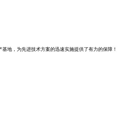
产基地，为先进技术方案的迅速实施提供了有力的保障！