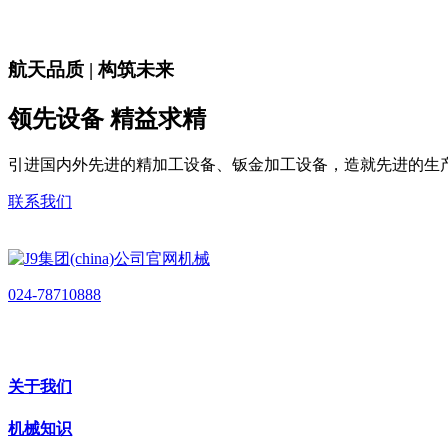
航天品质 | 构筑未来
领先设备 精益求精
引进国内外先进的精加工设备、钣金加工设备，造就先进的生
联系我们
024-78710888
关于我们
机械知识