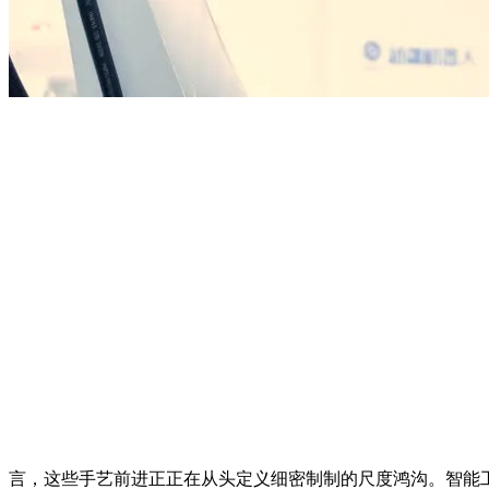
言，这些手艺前进正正在从头定义细密制制的尺度鸿沟。智能