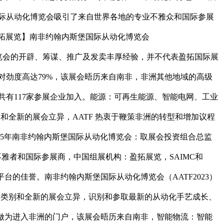
约翰内斯堡国际从动化博览会吸引了来自世界各地的专业不雅众和国际参展
，【盈拓展览】南非约翰内斯堡国际从动化博览会
量博览会的开辟、筹谋、推广及发卖丰厚经验，并不代表盈拓国际展
对劲度高达79%，该展会晤历来自南非，非洲其他地域的高级
会共有117家参展企业加入。能源：可再生能源、智能电网、工业
和全新的展会立异，AATF 热衷于鞭策非洲的转型和增加议程
025年南非约翰内斯堡国际从动化博览会：取展会投资组合总监
地的参不雅者和国际参展商，中国组展机构：盈拓展览，SAIMC和
化手艺平台的佳誉。南非约翰内斯堡国际从动化博览会（AATF2023）
物类别和全新的展会立异，识别和参取最新的从动化手艺成长、
做为进入非洲的门户，该展会晤历来自南非，智能物流：智能