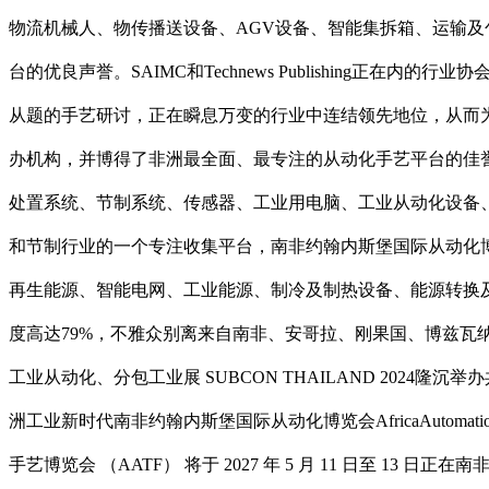
物流机械人、物传播送设备、AGV设备、智能集拆箱、运输及包
台的优良声誉。SAIMC和Technews Publishing
从题的手艺研讨，正在瞬息万变的行业中连结领先地位，从而
办机构，并博得了非洲最全面、最专注的从动化手艺平台的佳
处置系统、节制系统、传感器、工业用电脑、工业从动化设备、丈量及丈
和节制行业的一个专注收集平台，南非约翰内斯堡国际从动化博览
再生能源、智能电网、工业能源、制冷及制热设备、能源转换
度高达79%，不雅众别离来自南非、安哥拉、刚果国、博兹瓦
工业从动化、分包工业展 SUBCON THAILAND 2024
洲工业新时代南非约翰内斯堡国际从动化博览会AfricaAutomationTe
手艺博览会 （AATF） 将于 2027 年 5 月 11 日至 