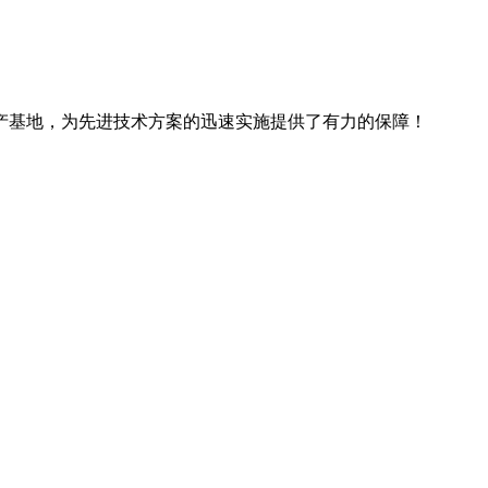
产基地，为先进技术方案的迅速实施提供了有力的保障！