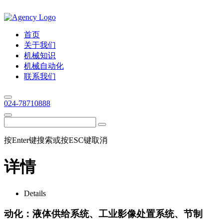
首页
关于我们
机械知识
机械自动化
联系我们
024-78710888
按Enter键搜索或按ESC键取消
详情
Details
动化：液体供给系统、工业影像处置系统、节制