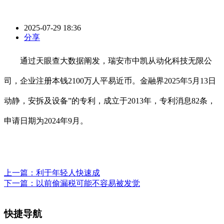
2025-07-29 18:36
分享
通过天眼查大数据阐发，瑞安市中凯从动化科技无限公
司，企业注册本钱2100万人平易近币。金融界2025年5月13日
动静，安拆及设备”的专利，成立于2013年，专利消息82条，
申请日期为2024年9月。
上一篇：
利于年轻人快速成
下一篇：
以前偷漏税可能不容易被发觉
快捷导航