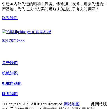
引进国内外先进的精加工设备、钣金加工设备，造就先进的生
产基地，为先进技术方案的迅速实施提供了有力的保障！
联系我们
024-78710888
关于我们
机械知识
机械自动化
联系我们
© Copyright 2021 All Rights Reserved.
网站地图
此网站版