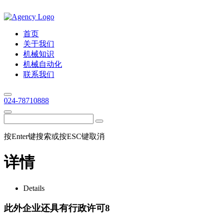
首页
关于我们
机械知识
机械自动化
联系我们
024-78710888
按Enter键搜索或按ESC键取消
详情
Details
此外企业还具有行政许可8