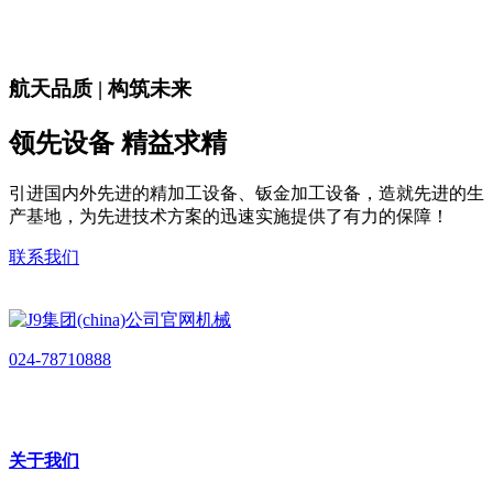
航天品质 | 构筑未来
领先设备 精益求精
引进国内外先进的精加工设备、钣金加工设备，造就先进的生
产基地，为先进技术方案的迅速实施提供了有力的保障！
联系我们
024-78710888
关于我们