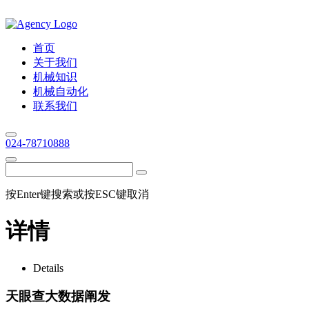
首页
关于我们
机械知识
机械自动化
联系我们
024-78710888
按Enter键搜索或按ESC键取消
详情
Details
天眼查大数据阐发