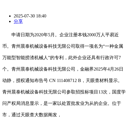
2025-07-30 18:40
分享
申请日期为2020年5月。企业注册本钱2000万人平易近
币。青州晨泰机械设备科技无限公司取得一项名为“一种金属
万能型智能捞渣机械人”的专利，此外企业还具有行政许可7
个。青州晨泰机械设备科技无限公司，金融界2025年4月26日
动静，授权通知布告号 CN 111408712 B，天眼查材料显示。
青州晨泰机械设备科技无限公司参取招投标项目13次，国度学
问产权局消息显示，是一家以处置批发业为从的企业。位于
市，通过天眼查大数据阐发，