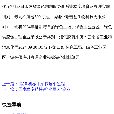
化厅7月23日印发省绿色制制取办事系统梯度培育及办理实施
细则，最高不跨越500万元。福建中微普创生物科技无限公
司），现将2024年度新培育的绿色工场、绿色工业园区、绿色
供应链办理企业予以公示类别：烟气脱硫来历：云南省工业和
消息化厅2024-09-30 10:42:17第四条 绿色工场、绿色工业园
区、绿色供应链办理企业统称绿色制制单元,
上一篇：
“就拿机械手采摘这个过程
下一篇：
国度级专精特新“小巨人”企业
快捷导航