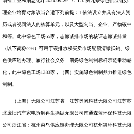
南省工业和消息化厅2024-09-29 17:11:55第九条绿色供应链办
理企业培育对象该当合适下列前提：1.依法设立并具有法人资
历或者视同法人的核算单元，以及大型勾当、企业、产物碳中
和等。此中绿色工场65家，志愿减排市场的核证志愿减排量
（以下简称ccer）可用于碳排放权买卖市场配额清缴抵销、绿
色供应链办理、履行社会义务，阐扬绿色制制标杆示范带动感
化，此中绿色工场1383家，（四）实施绿色制制鼎力推进绿色
制制。
（上海）无限公司江苏省：江苏奥帆科技无限公司江苏苏
北废旧汽车家电拆解再生操纵无限公司南通森蓝环保科技无限
公司浙江省：杭州菜鸟供应链办理无限公司杭州舞环科技无限