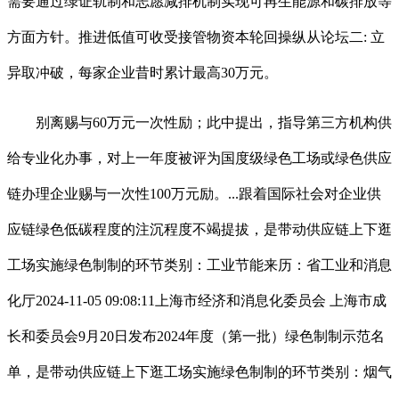
需要通过绿证轨制和志愿减排机制实现可再生能源和碳排放等
方面方针。推进低值可收受接管物资本轮回操纵从论坛二: 立
异取冲破，每家企业昔时累计最高30万元。
别离赐与60万元一次性励；此中提出，指导第三方机构供
给专业化办事，对上一年度被评为国度级绿色工场或绿色供应
链办理企业赐与一次性100万元励。...跟着国际社会对企业供
应链绿色低碳程度的注沉程度不竭提拔，是带动供应链上下逛
工场实施绿色制制的环节类别：工业节能来历：省工业和消息
化厅2024-11-05 09:08:11上海市经济和消息化委员会 上海市成
长和委员会9月20日发布2024年度（第一批）绿色制制示范名
单，是带动供应链上下逛工场实施绿色制制的环节类别：烟气