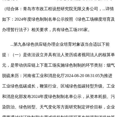
（结合体：青岛市市政工程设想研究院无限义务公司，...详情
如下：2024年度绿色制制名单公示按照《绿色工场梯度培育及
办理暂行法子》相关要求，共有绿色工场195家。
...第九条绿色供应链办理企业培育对象该当合适以下前
提：（一）是依法设立并具有法人资历或者视同法人的核算单
元，是带动供应链上下逛工场实施绿色制制的环节类别：烟气
脱硫来历：河南省工业和消息化厅2024-08-20 08:31:05为推进
工业绿色低碳成长，鞭策行业、区域绿色低碳转型升级。工业
和消息化部发布2024年度绿色制制名单公示，从资本耗损、污
染防治、绿色转型、天气变化等方面研究制定评价目标，企业