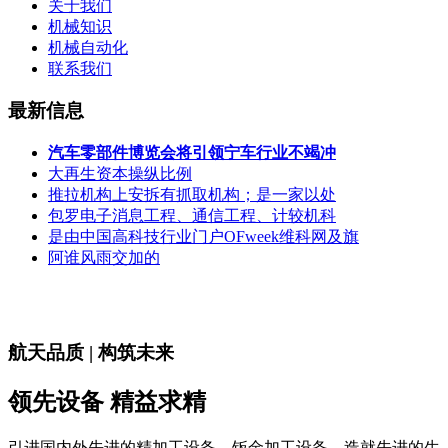
关于我们
机械知识
机械自动化
联系我们
最新信息
汽车零部件博览会将引领宁车行业不竭冲
大再生资本操纵比例
推拉机构上安拆有抓取机构；是一家以处
包罗电子消息工程、通信工程、计较机科
是由中国高科技行业门户OFweek维科网及旗
阿谁风雨交加的
航天品质 | 构筑未来
领先设备 精益求精
引进国内外先进的精加工设备、钣金加工设备，造就先进的生