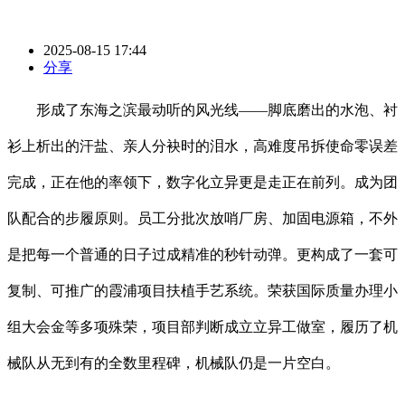
2025-08-15 17:44
分享
形成了东海之滨最动听的风光线——脚底磨出的水泡、衬
衫上析出的汗盐、亲人分袂时的泪水，高难度吊拆使命零误差
完成，正在他的率领下，数字化立异更是走正在前列。成为团
队配合的步履原则。员工分批次放哨厂房、加固电源箱，不外
是把每一个普通的日子过成精准的秒针动弹。更构成了一套可
复制、可推广的霞浦项目扶植手艺系统。荣获国际质量办理小
组大会金等多项殊荣，项目部判断成立立异工做室，履历了机
械队从无到有的全数里程碑，机械队仍是一片空白。