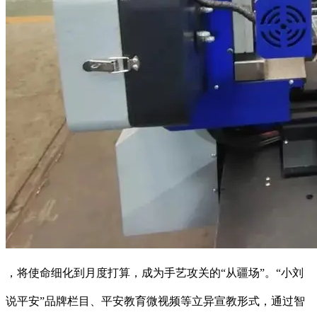
，将使命细化到月度打算，成为手艺攻关的“从疆场”。“小刘
说平安”品牌栏目、平安教育微视频等立异宣教形式，通过智