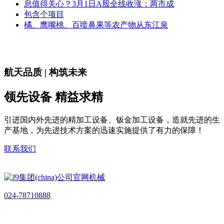
息值得关心？3月1日A股全线收涨：两市成
包含个项目
橘、鹰嘴桃、百喷鼻果等农产物从东江泉
航天品质 | 构筑未来
领先设备 精益求精
引进国内外先进的精加工设备、钣金加工设备，造就先进的生
产基地，为先进技术方案的迅速实施提供了有力的保障！
联系我们
024-78710888