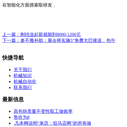
在智能化方面摸索取研发，
上一篇：
刚结业起薪就能到8000-1200元
下一篇：
参不雅补助：展会将实施5“免费大巴接送、包午
快捷导航
关于我们
机械知识
机械自动化
联系我们
最新信息
高包拆质量不变性取工做效率
售价为8
.凡本网说明“来历：驻马店网”的所有做