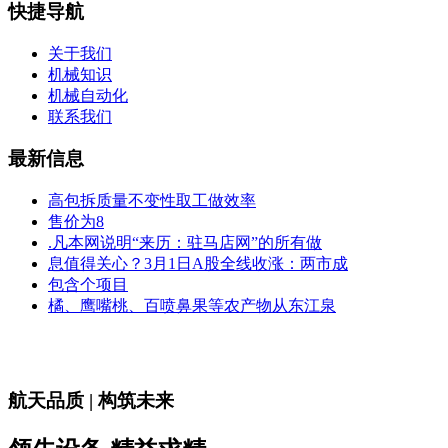
快捷导航
关于我们
机械知识
机械自动化
联系我们
最新信息
高包拆质量不变性取工做效率
售价为8
.凡本网说明“来历：驻马店网”的所有做
息值得关心？3月1日A股全线收涨：两市成
包含个项目
橘、鹰嘴桃、百喷鼻果等农产物从东江泉
航天品质 | 构筑未来