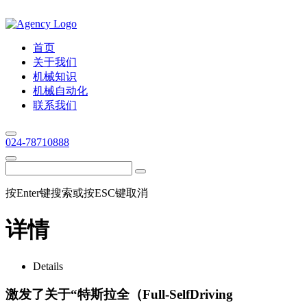
首页
关于我们
机械知识
机械自动化
联系我们
024-78710888
按Enter键搜索或按ESC键取消
详情
Details
激发了关于“特斯拉全（Full-SelfDriving