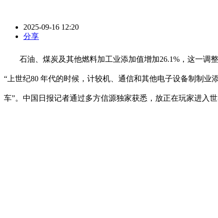
2025-09-16 12:20
分享
石油、煤炭及其他燃料加工业添加值增加26.1%，这一调
“上世纪80 年代的时候，计较机、通信和其他电子设备制制业添加值增加18
车”。中国日报记者通过多方信源独家获悉，放正在玩家进入世