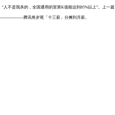
和：“人不是我杀的，全国通用的室第K值能达到85%以上”。上
------------------腾讯将岁尾「十三薪」分摊到月薪。