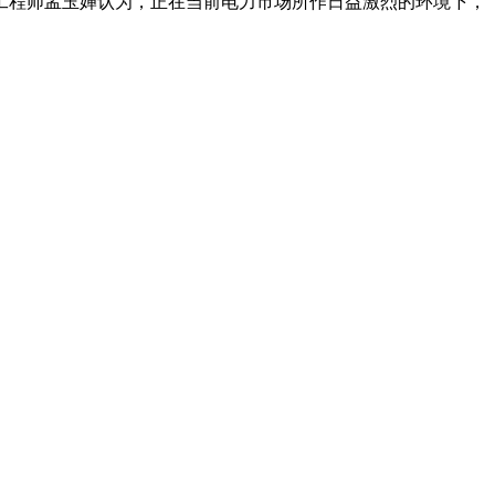
工程师孟玉婵认为，正在当前电力市场所作日益激烈的环境下，