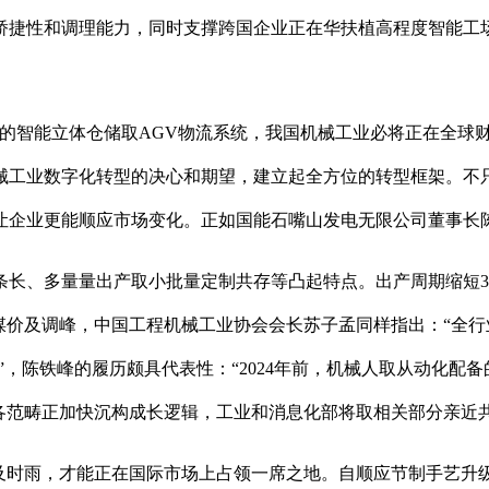
矫捷性和调理能力，同时支撑跨国企业正在华扶植高程度智能工
智能立体仓储取AGV物流系统，我国机械工业必将正在全球财
械工业数字化转型的决心和期望，建立起全方位的转型框架。不
让企业更能顺应市场变化。正如国能石嘴山发电无限公司董事长
、多量量出产取小批量定制共存等凸起特点。出产周期缩短3
煤价及调峰，中国工程机械工业协会会长苏子孟同样指出：“全
”，陈铁峰的履历颇具代表性：“2024年前，机械人取从动化配
各范畴正加快沉构成长逻辑，工业和消息化部将取相关部分亲近
时雨，才能正在国际市场上占领一席之地。自顺应节制手艺升