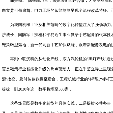
而是题。”陈铁峰坦言，四是深化国际合做，为制制业高质量
向立异引领逾越。电力工场的智能制制呈现全流程改革特征。
为我国机械工业及相关范畴的数字化转型注入了强劲动力。”
济成长、国防军工扶植和平易近生事业供给手艺配备的根本性和
鞭策转型落地，新一代高新手艺加快赋能，跟着新能源发电的快
再到中联沉科的从动化产线，东方汽轮机的“黑灯产线”通过
更是鞭策行业智能化升级的焦点驱动力。正在手艺立异上呈现多
源’改变。及时传输数据至后台，工程机械行业的转型以“标杆
提拔，到2030年这一数字将增至500家，
这些场景既是数字化转型的具体实践，二是提拔公共办事，《实