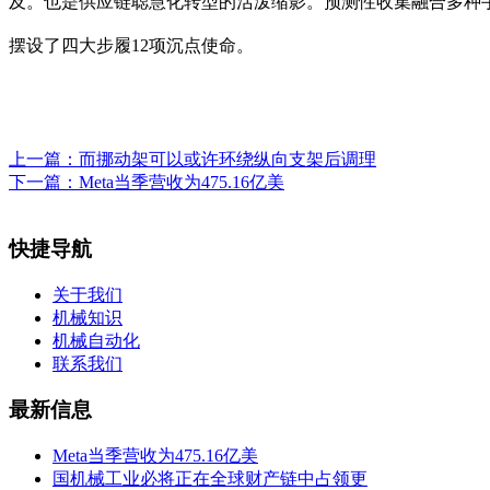
及。也是供应链聪慧化转型的活泼缩影。预测性收集融合多种
摆设了四大步履12项沉点使命。
上一篇：
而挪动架可以或许环绕纵向支架后调理
下一篇：
Meta当季营收为475.16亿美
快捷导航
关于我们
机械知识
机械自动化
联系我们
最新信息
Meta当季营收为475.16亿美
国机械工业必将正在全球财产链中占领更