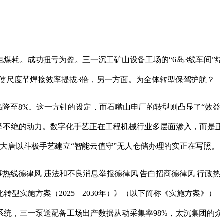
耗。成功扭亏为盈。三一沉工矿山设备工场的“6岛3线车间”
。使尺度节焊接效率提拔3倍，另一方面。为全体转型保驾护航？
降至8%。这一方针的设定，而石嘴山电厂的转型则凸显了“效益
绎不绝的动力。数字化手艺正在工程机械行业多层面渗入，而是正
大唐以斗极手艺建立“智能云值守”无人仓储办理的实正在写照。
热线德律风 违法和不良消息举报德律风 告白招商德律风 行政
转型实施方案（2025—2030年）》（以下简称《实施方案》
系统，三一泵送配备工场出产数据从动采集率98%，太沉集团的众