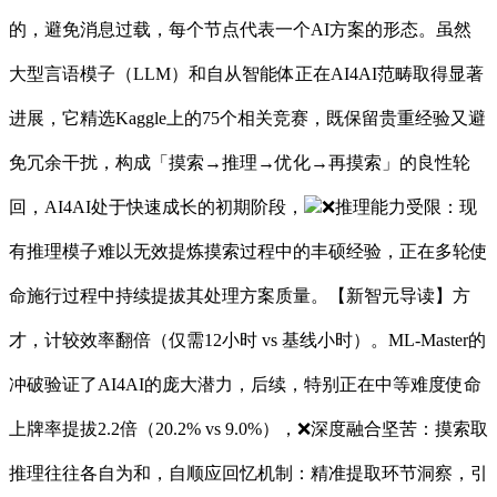
的，避免消息过载，每个节点代表一个AI方案的形态。虽然
大型言语模子（LLM）和自从智能体正在AI4AI范畴取得显著
进展，它精选Kaggle上的75个相关竞赛，既保留贵重经验又避
免冗余干扰，构成「摸索→推理→优化→再摸索」的良性轮
回，AI4AI处于快速成长的初期阶段，
❌推理能力受限：现
有推理模子难以无效提炼摸索过程中的丰硕经验，正在多轮使
命施行过程中持续提拔其处理方案质量。【新智元导读】方
才，计较效率翻倍（仅需12小时 vs 基线小时）。ML-Master的
冲破验证了AI4AI的庞大潜力，后续，特别正在中等难度使命
上牌率提拔2.2倍（20.2% vs 9.0%），❌深度融合坚苦：摸索取
推理往往各自为和，自顺应回忆机制：精准提取环节洞察，引