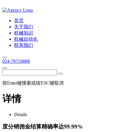
首页
关于我们
机械知识
机械自动化
联系我们
024-78710888
按Enter键搜索或按ESC键取消
详情
Details
度分销佣金结算精确率达99.99%