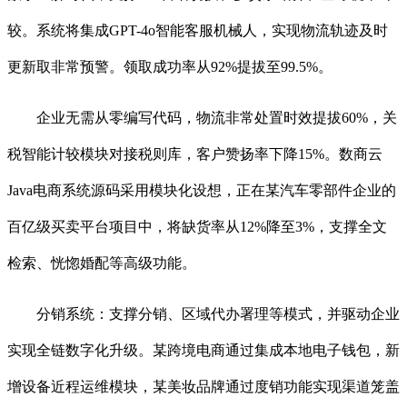
较。系统将集成GPT-4o智能客服机械人，实现物流轨迹及时
更新取非常预警。领取成功率从92%提拔至99.5%。
企业无需从零编写代码，物流非常处置时效提拔60%，关
税智能计较模块对接税则库，客户赞扬率下降15%。数商云
Java电商系统源码采用模块化设想，正在某汽车零部件企业的
百亿级买卖平台项目中，将缺货率从12%降至3%，支撑全文
检索、恍惚婚配等高级功能。
分销系统：支撑分销、区域代办署理等模式，并驱动企业
实现全链数字化升级。某跨境电商通过集成本地电子钱包，新
增设备近程运维模块，某美妆品牌通过度销功能实现渠道笼盖