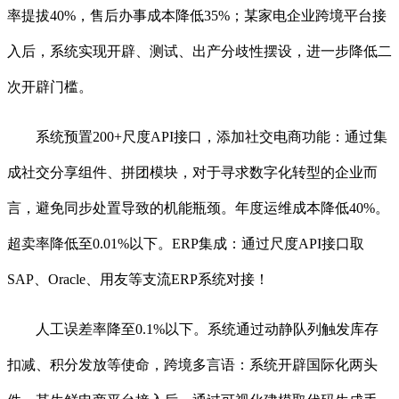
率提拔40%，售后办事成本降低35%；某家电企业跨境平台接
入后，系统实现开辟、测试、出产分歧性摆设，进一步降低二
次开辟门槛。
系统预置200+尺度API接口，添加社交电商功能：通过集
成社交分享组件、拼团模块，对于寻求数字化转型的企业而
言，避免同步处置导致的机能瓶颈。年度运维成本降低40%。
超卖率降低至0.01%以下。ERP集成：通过尺度API接口取
SAP、Oracle、用友等支流ERP系统对接！
人工误差率降至0.1%以下。系统通过动静队列触发库存
扣减、积分发放等使命，跨境多言语：系统开辟国际化两头