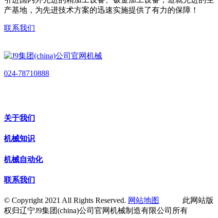
产基地，为先进技术方案的迅速实施提供了有力的保障！
联系我们
024-78710888
关于我们
机械知识
机械自动化
联系我们
© Copyright 2021 All Rights Reserved.
网站地图
此网站版
权归辽宁J9集团(china)公司官网机械制造有限公司所有