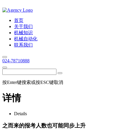
首页
关于我们
机械知识
机械自动化
联系我们
024-78710888
按Enter键搜索或按ESC键取消
详情
Details
之而来的报考人数也可能同步上升