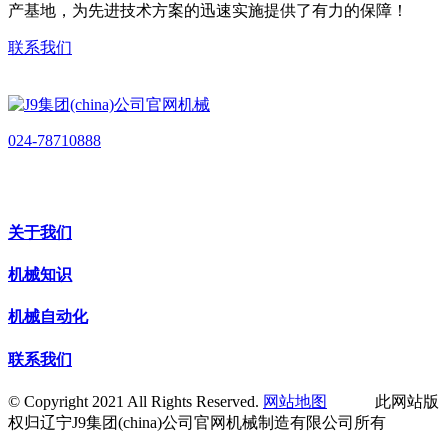
产基地，为先进技术方案的迅速实施提供了有力的保障！
联系我们
024-78710888
关于我们
机械知识
机械自动化
联系我们
© Copyright 2021 All Rights Reserved.
网站地图
此网站版
权归辽宁J9集团(china)公司官网机械制造有限公司所有