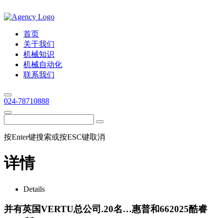
首页
关于我们
机械知识
机械自动化
联系我们
024-78710888
按Enter键搜索或按ESC键取消
详情
Details
并有英国VERTU总公司.20名…惠普和662025酷睿