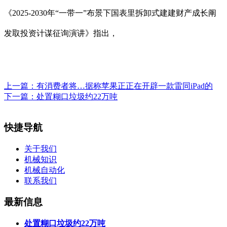
《2025-2030年“一带一”布景下国表里拆卸式建建财产成长阐
发取投资计谋征询演讲》指出，
上一篇：
有消费者将…据称苹果正正在开辟一款雷同iPad的
下一篇：
处置糊口垃圾约22万吨
快捷导航
关于我们
机械知识
机械自动化
联系我们
最新信息
处置糊口垃圾约22万吨