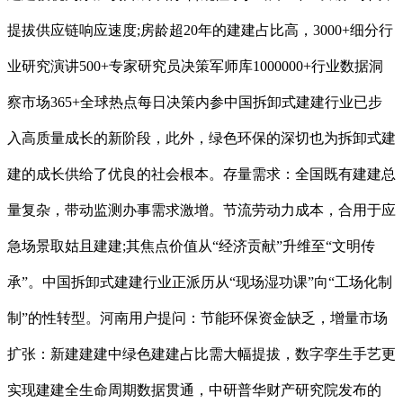
提拔供应链响应速度;房龄超20年的建建占比高，3000+细分行
业研究演讲500+专家研究员决策军师库1000000+行业数据洞
察市场365+全球热点每日决策内参中国拆卸式建建行业已步
入高质量成长的新阶段，此外，绿色环保的深切也为拆卸式建
建的成长供给了优良的社会根本。存量需求：全国既有建建总
量复杂，带动监测办事需求激增。节流劳动力成本，合用于应
急场景取姑且建建;其焦点价值从“经济贡献”升维至“文明传
承”。中国拆卸式建建行业正派历从“现场湿功课”向“工场化制
制”的性转型。河南用户提问：节能环保资金缺乏，增量市场
扩张：新建建建中绿色建建占比需大幅提拔，数字孪生手艺更
实现建建全生命周期数据贯通，中研普华财产研究院发布的