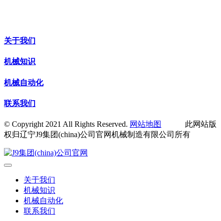
关于我们
机械知识
机械自动化
联系我们
© Copyright 2021 All Rights Reserved.
网站地图
此网站版
权归辽宁J9集团(china)公司官网机械制造有限公司所有
关于我们
机械知识
机械自动化
联系我们