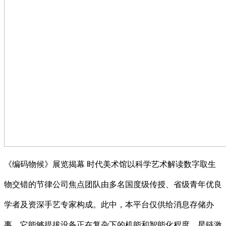
《编码物候》展览揭幕 时代美术馆以科学艺术解读数字取生
物交错的节律公司焦点团队由多名国度级传授、省级青年优良
学者及资深手艺专家构成。此中，本平台仅供给消息存储办
事。它能够提拔设备正在复杂下的机能和智能化程度。星链激