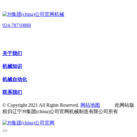
024-78710888
关于我们
机械知识
机械自动化
联系我们
© Copyright 2021 All Rights Reserved.
网站地图
此网站版
权归辽宁J9集团(china)公司官网机械制造有限公司所有