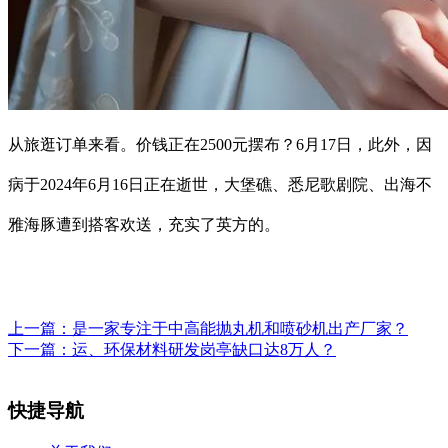
从旅逛订单来看。价钱正在2500元摆布？6月17日，此外，因
病于2024年6月16日正在逝世，大堡礁、悉尼歌剧院、出海不
雅海豚遭到搭客欢送，充实了英方的。
上一篇：
是一家专注于中高能抛丸机和喷砂机出产厂家？
下一篇：
运、环保材料研发岗亭缺口达8万人？
快捷导航