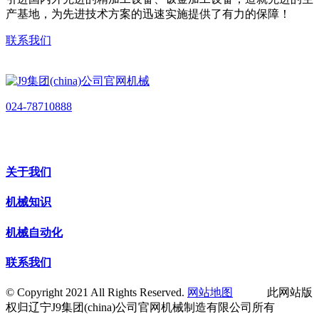
产基地，为先进技术方案的迅速实施提供了有力的保障！
联系我们
024-78710888
关于我们
机械知识
机械自动化
联系我们
© Copyright 2021 All Rights Reserved.
网站地图
此网站版
权归辽宁J9集团(china)公司官网机械制造有限公司所有