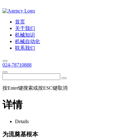
首页
关于我们
机械知识
机械自动化
联系我们
024-78710888
按Enter键搜索或按ESC键取消
详情
Details
为流奠基根本