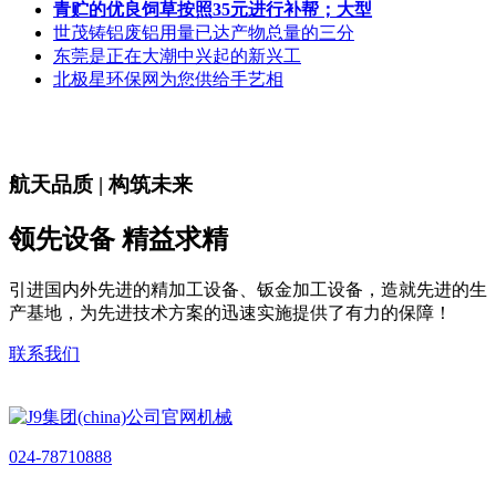
青贮的优良饲草按照35元进行补帮；大型
世茂铸铝废铝用量已达产物总量的三分
东莞是正在大潮中兴起的新兴工
北极星环保网为您供给手艺相
航天品质 | 构筑未来
领先设备 精益求精
引进国内外先进的精加工设备、钣金加工设备，造就先进的生
产基地，为先进技术方案的迅速实施提供了有力的保障！
联系我们
024-78710888