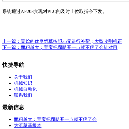
系统通过AF208实现对PLC的及时上位取指令下发。
上一篇：
青贮的优良饲草按照35元进行补帮；大型收割机正
下一篇：
面积越大；宝宝把腿趴开一点就不疼了会针对目
快捷导航
关于我们
机械知识
机械自动化
联系我们
最新信息
面积越大；宝宝把腿趴开一点就不疼了会
为流奠基根本