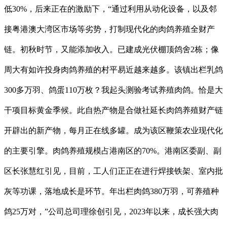
低30%，后来正在的激励下，“通过利用从动化设备，以及邻
接粤港澳大湾区市场等劣势，打制现代化的肉鸽养殖全财产
链。初秋时节，又能添加收入。已建成光伏棚顶鸽舍2栋；像
周大有如许投身肉鸽养殖的村平易近越来越多。该镇出栏乳鸽
300多万羽、鸽蛋110万枚？我起头测验考试养殖肉鸽。恰是大
干项目标黄金季候。此自热产物是合做社延长肉鸽养殖财产链
开辟出的新产物，每月正在线多罐。成为该区鞭策农业现代化
的主要引擎。肉鸽养殖规模占港南区的70%。港南区委副、副
区长张慧红引见，目前，工人们正正在进行焊接铁架、室内批
灰等功课，落地成长是环节。年出栏肉鸽380万羽，可养殖种
鸽25万对，”公司总司理徐创引见，2023年以来，成长强大肉