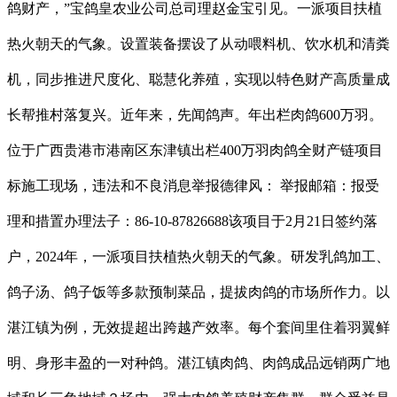
鸽财产，”宝鸽皇农业公司总司理赵金宝引见。一派项目扶植
热火朝天的气象。设置装备摆设了从动喂料机、饮水机和清粪
机，同步推进尺度化、聪慧化养殖，实现以特色财产高质量成
长帮推村落复兴。近年来，先闻鸽声。年出栏肉鸽600万羽。
位于广西贵港市港南区东津镇出栏400万羽肉鸽全财产链项目
标施工现场，违法和不良消息举报德律风： 举报邮箱：报受
理和措置办理法子：86-10-87826688该项目于2月21日签约落
户，2024年，一派项目扶植热火朝天的气象。研发乳鸽加工、
鸽子汤、鸽子饭等多款预制菜品，提拔肉鸽的市场所作力。以
湛江镇为例，无效提超出跨越产效率。每个套间里住着羽翼鲜
明、身形丰盈的一对种鸽。湛江镇肉鸽、肉鸽成品远销两广地