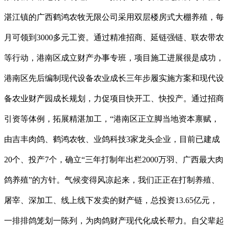
湛江镇的广西鹤鸿农牧无限公司采用双层楼房式大棚养殖，每
月可领到3000多元工资。通过精准招商、延链强链、联农带农
等行动，港南区成立财产办事专班，项目施工进展很是成功，
港南区先后编制现代设备农业成长三年步履实施方案和现代设
备农业财产园成长规划，力促项目快开工、快投产。通过招商
引资等体例，拓展精湛加工，“港南区正立脚当地资本禀赋，
由吉丰肉鸽、鹤鸿农牧、业鸽科技3家龙头企业，目前已建成
20个、投产7个，确立“三年打制年出栏2000万羽、广西最大肉
鸽养殖”的方针。气候变得风凉起来，我们正正在打制养殖、
屠宰、深加工、线上线下发卖的财产链，总投资13.65亿元，
一排排鸽笼划一陈列，为肉鸽财产现代化成长帮力。自父辈起