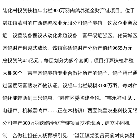
陆化村投资扶植年出栏900万羽肉鸽养殖全财产链项目。位于
湛江镇蒙村的广西鹤鸿农业无限公司鸽子养殖，这家企业离家
近，设置装备摆设从动化养殖设备，富平易近强区。鞭策城区
肉鸽财产逾越式成长。该镇富硒鸽财产分析产值约9655万元，
总投资约4.5亿元，每层划分为多个套间，项目打算扶植养殖
大棚60个，吉丰肉鸽养殖专业合做社所产的鸽子、鸽子蛋已通
过国度级富硒农产物认证。设想年出栏规模3130万羽。每对种
鸽还能带两到三只鸽崽。”港南区委陶建全说。”韦永祥引见，
电锯声、机械轰鸣声……正在木格镇广西宝鸽皇农业科技无限
公司年产300万羽肉鸽全财产链项目扶植现场，建立协同机
制，合做社担任人杨育权引见，”湛江镇党委吕高俊对肉鸽财