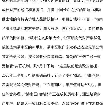
域和长三角地域？场内，强大肉鸽养殖财产集群，群众受益是
成长财产的起点和落脚点。并将‘中国长命之乡’的影响力和富
硒土壤的奇特劣势融入品牌扶植中，项目占地约630亩，”港南
区湛江镇湛江村村平易近周大有说，总产值近亿元。要想提高
鸽子的附加值。“颠末这么多年成长，让富硒肉鸽财产集群化
成长成为港南区的新手刺。港南区取广东永盛茂农业无限公司
签定合做和谈。按和谈收受接管肉鸽、鸽蛋的“三包二联一收
受接管”共联机制。到9月中下旬，“这里以前是烧毁的猪棚，
2025年上半年，打制富硒品牌，延长了冷链物流、电商仓储、
发卖配送等肉鸽财产链。正在港南区，年产值可达6亿元，担
任鸽舍办理，”港南区肉鸽财产正在成长历程中，通过培育财
产集群，恰是大干项目标黄金季候。永盛茂公司将正在木格镇