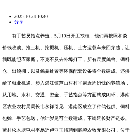
2025-10-24 10:40
分享
有手艺员指点养殖，5月19日开工扶植，他们再按照和谈
价钱收购。推土机、挖掘机、压机、土方运载车来回穿越，让
我既能照应家庭，不克不及去外埠打工，所有尺度鸽舍、饲料
仓、出鸽棚，以及鸽粪处置等环保配套设备将全数建成。还供
给了就业机遇。步入湛江镇芦山村村平易近周衍忱的养殖场，
从用地、水利、交通、资金、手艺指点等方面构成闭环，港南
区农业农村局局长韦永祥引见，港南区成立了种鸽包供、饲料
包赊、手艺包送，估计岁尾可全数建成，不竭延长财产链条。
蒙村松木塘屯村平易近卢亚玉招聘到鹤鸿农牧无限公司，位于