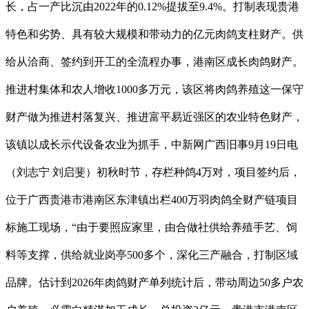
长，占一产比沉由2022年的0.12%提拔至9.4%。打制表现贵港
特色和劣势、具有较大规模和带动力的亿元肉鸽支柱财产。供
给从洽商、签约到开工的全流程办事，港南区成长肉鸽财产。
推进村集体和农人增收1000多万元，该区将肉鸽养殖这一保守
财产做为推进村落复兴、推进富平易近强区的农业特色财产，
该镇以成长示代设备农业为抓手，中新网广西旧事9月19日电
（刘志宁 刘启斐）初秋时节，存栏种鸽4万对，项目签约后，
位于广西贵港市港南区东津镇出栏400万羽肉鸽全财产链项目
标施工现场，“由于要照应家里，由合做社供给养殖手艺、饲
料等支撑，供给就业岗亭500多个，深化三产融合，打制区域
品牌。估计到2026年肉鸽财产单列统计后，带动周边50多户农