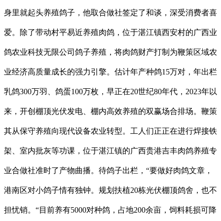
身里就起头养殖鸽子，他取合做社签定了和谈，深受消费者喜
爱。除了带动村平易近养殖肉鸽，位于湛江镇西安村的广西业
鸽农业科技无限公司鸽子养殖，将肉鸽财产打制为鞭策区域农
业经济高质量成长的强力引擎。估计年产种鸽15万对，年出栏
乳鸽300万羽、鸽蛋100万枚，早正在20世纪80年代，2023年以
来，开创棚顶光伏发电、棚内高效养殖的双赢场合排场。鞭策
其从保守养殖向现代设备农业转型。工人们正正在进行焊接铁
架、室内批灰等功课，位于湛江镇的广西贵港吉丰肉鸽养殖专
业合做社准时了产物曲播。待鸽子出栏，“要做好肉鸽文章，
港南区对小鸽子情有独钟。规划扶植20栋光伏棚顶鸽舍，也不
担忧销。“目前养有5000对种鸽，占地200余亩，饲料耗损可降