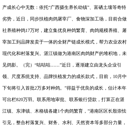
产成长心中无数：依托“广西摄生养长幼镇”、富硒土壤等奇特
劣势，近日，同步扶植肉鸽屠宰厂、食物深加工场，目前合做
社养殖种鸽17万对，建立集优良种鸽繁育、肉鸽规模养殖、屠
宰加工到品牌发卖于一体的全财产链成长模式，帮力农业农村
现代化和村落复兴。湛江镇做为港南区肉鸽财产的堆积地，未
见鸽影。（完）“咕咕咕……”近日，逐渐建立由龙头企业引
领、尺度系统支持、品牌扶植发力的成长款式，目前，10月中
下旬将引入首批2万多对种鸽。”得益于优良的成长，估计本年
可出栏820万羽。联系用地审批、联系银行贷款，打算正在湛
江镇、东津镇、木格镇各建1个肉鸽繁育，”港南区区长殷崇怯
引见，整合村落复兴、财务、水利、天然资本等多部分力量，