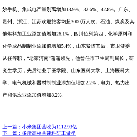
妙手机、集成电产量别离增加13.9%、32.6%、42.8%。广东、
贵州、浙江、江苏欢迎旅客均超3000万人次。石油、煤炭及其
他燃料加工业添加值增加26.1%，四川位列第四，化学原料和
化学成品制制业添加值增加5.4%，山东紧随其后，市卫健委
从任等职，“老家河南”遥遥领先，他曾任市卫生局副局长，研
究生学历，先后结业于医学院、山东医科大学、上海医科大
学。电气机械和器材制制业添加值增加2.2%，电力、热力出
产和供应业添加值增加8.2%。
上一篇：
小米集团营收为1112.93亿
下一篇：
多所高校共建科研工做坐