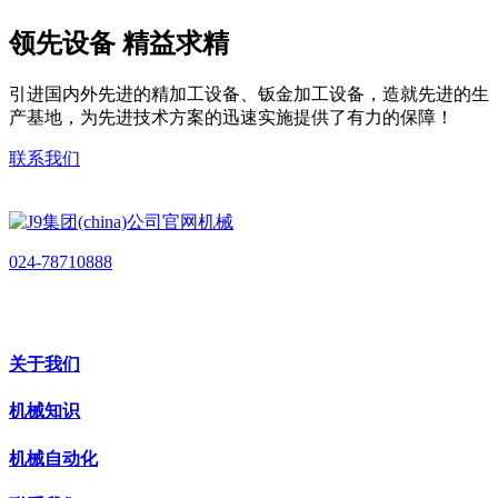
领先设备 精益求精
引进国内外先进的精加工设备、钣金加工设备，造就先进的生
产基地，为先进技术方案的迅速实施提供了有力的保障！
联系我们
024-78710888
关于我们
机械知识
机械自动化