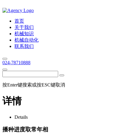
首页
关于我们
机械知识
机械自动化
联系我们
024-78710888
按Enter键搜索或按ESC键取消
详情
Details
播种进度取常年相