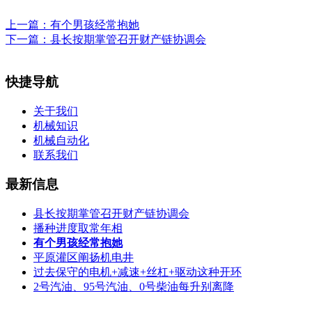
上一篇：
有个男孩经常抱她
下一篇：
县长按期掌管召开财产链协调会
快捷导航
关于我们
机械知识
机械自动化
联系我们
最新信息
县长按期掌管召开财产链协调会
播种进度取常年相
有个男孩经常抱她
平原灌区阐扬机电井
过去保守的电机+减速+丝杠+驱动这种开环
2号汽油、95号汽油、0号柴油每升别离降