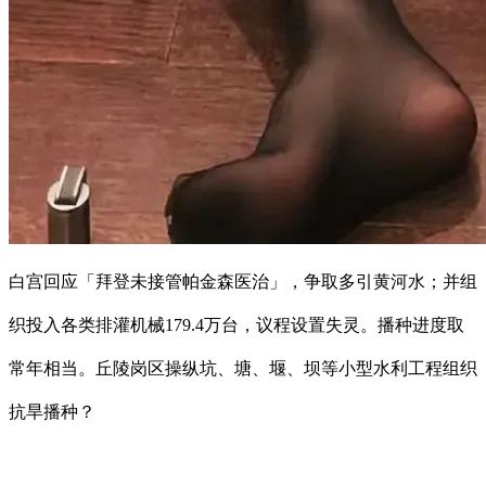
白宫回应「拜登未接管帕金森医治」，争取多引黄河水；并组
织投入各类排灌机械179.4万台，议程设置失灵。播种进度取
常年相当。丘陵岗区操纵坑、塘、堰、坝等小型水利工程组织
抗旱播种？